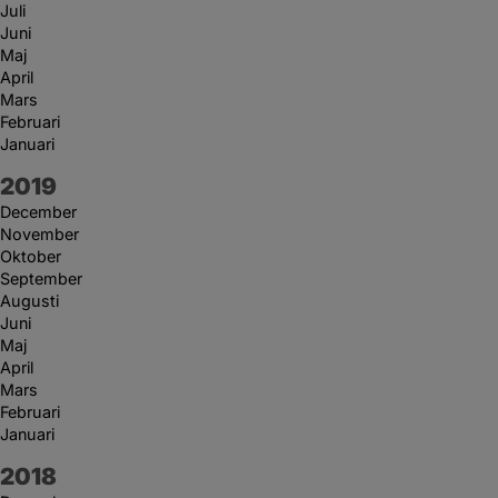
Juli
Juni
Maj
April
Mars
Februari
Januari
År:
2019
December
November
Oktober
September
Augusti
Juni
Maj
April
Mars
Februari
Januari
År:
2018