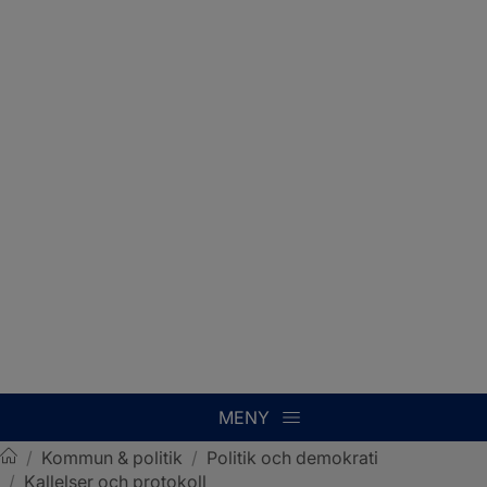
MENY
/
Kommun & politik
/
Politik och demokrati
/
Kallelser och protokoll
Sotenäs kommun