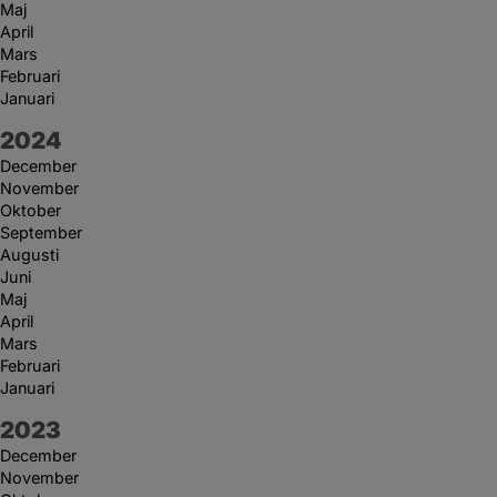
Maj
April
Mars
Februari
Januari
År:
2024
December
November
Oktober
September
Augusti
Juni
Maj
April
Mars
Februari
Januari
År:
2023
December
November