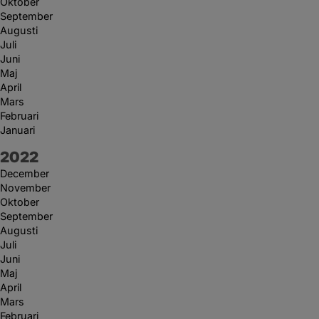
Oktober
September
Augusti
Juli
Juni
Maj
April
Mars
Februari
Januari
År:
2022
December
November
Oktober
September
Augusti
Juli
Juni
Maj
April
Mars
Februari