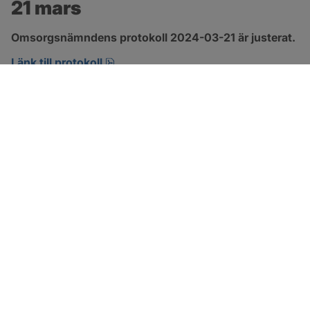
21 mars
Omsorgsnämndens protokoll 2024-03-21 är justerat.
pdf, 274.2 kB, öppnas i nytt fönster.
Länk till protokoll
SOTENÄS KOMMUN
Besöksadress
Parkgatan 46
456 80 Kungshamn
Hitta hit