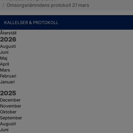
/
Omsorgsnämndens protokoll 21 mars
KALLELSER & PROTOKOLL
Återställ
År:
2026
Augusti
Juni
Maj
April
Mars
Februari
Januari
År:
2025
December
November
Oktober
September
Augusti
Juni