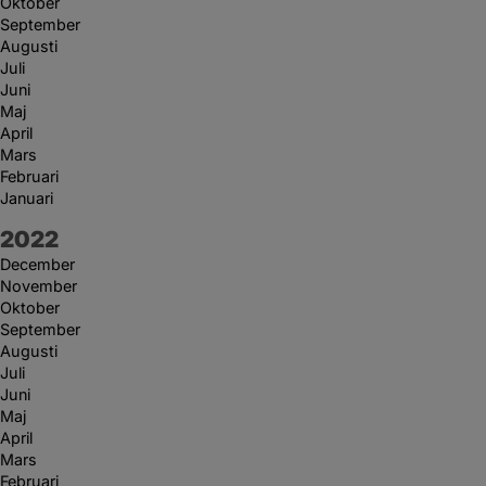
Oktober
September
Augusti
Juli
Juni
Maj
April
Mars
Februari
Januari
År:
2022
December
November
Oktober
September
Augusti
Juli
Juni
Maj
April
Mars
Februari