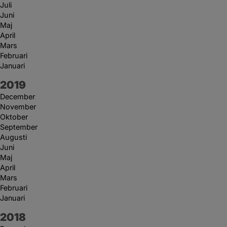
Juli
Juni
Maj
April
Mars
Februari
Januari
År:
2019
December
November
Oktober
September
Augusti
Juni
Maj
April
Mars
Februari
Januari
År:
2018