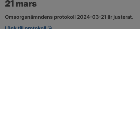
21 mars
Omsorgsnämndens protokoll 2024-03-21 är justerat.
pdf, 274.2 kB, öppnas i nytt fönster.
Länk till protokoll
SOTENÄS KOMMUN
Besöksadress
Parkgatan 46
456 80 Kungshamn
Hitta hit