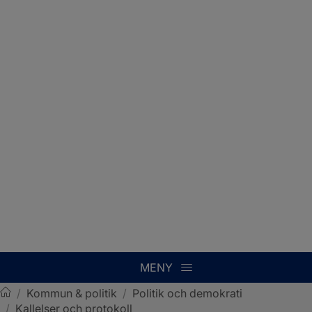
MENY
/
Kommun & politik
/
Politik och demokrati
/
Kallelser och protokoll
Sotenäs kommun