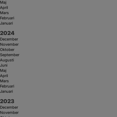
Maj
April
Mars
Februari
Januari
År:
2024
December
November
Oktober
September
Augusti
Juni
Maj
April
Mars
Februari
Januari
År:
2023
December
November