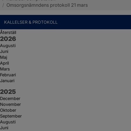
/
Omsorgsnämndens protokoll 21 mars
KALLELSER & PROTOKOLL
Återställ
År:
2026
Augusti
Juni
Maj
April
Mars
Februari
Januari
År:
2025
December
November
Oktober
September
Augusti
Juni