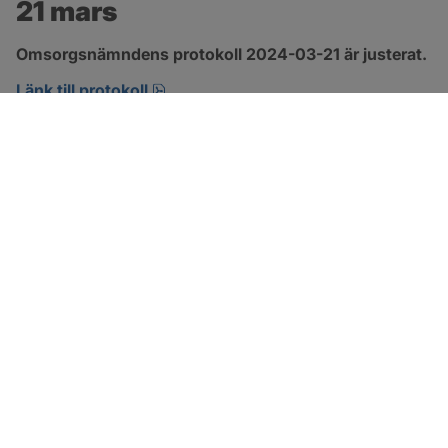
21 mars
Omsorgsnämndens protokoll 2024-03-21 är justerat.
pdf, 274.2 kB, öppnas i nytt fönster.
Länk till protokoll
SOTENÄS KOMMUN
Besöksadress
Parkgatan 46
456 80 Kungshamn
Hitta hit