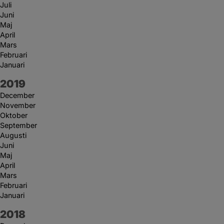
Juli
Juni
Maj
April
Mars
Februari
Januari
År:
2019
December
November
Oktober
September
Augusti
Juni
Maj
April
Mars
Februari
Januari
År:
2018