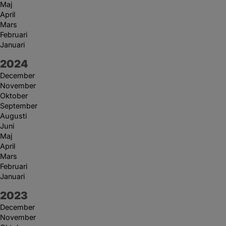
Maj
April
Mars
Februari
Januari
År:
2024
December
November
Oktober
September
Augusti
Juni
Maj
April
Mars
Februari
Januari
År:
2023
December
November