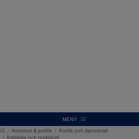
MENY
/
Kommun & politik
/
Politik och demokrati
/
Kallelser och protokoll
Sotenäs kommun