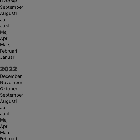
Oktober
September
Augusti
Juli
Juni
Maj
April
Mars
Februari
Januari
År:
2022
December
November
Oktober
September
Augusti
Juli
Juni
Maj
April
Mars
Februari