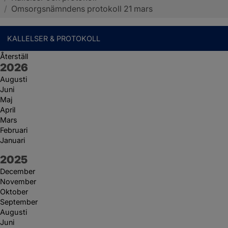
/
Omsorgsnämndens protokoll 21 mars
KALLELSER & PROTOKOLL
Återställ
År:
2026
Augusti
Juni
Maj
April
Mars
Februari
Januari
År:
2025
December
November
Oktober
September
Augusti
Juni