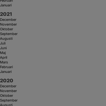
Februari
Januari
År:
2021
December
November
Oktober
September
Augusti
Juli
Juni
Maj
April
Mars
Februari
Januari
År:
2020
December
November
Oktober
September
Augusti