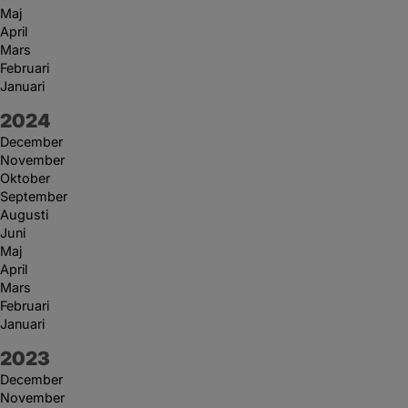
Maj
April
Mars
Februari
Januari
År:
2024
December
November
Oktober
September
Augusti
Juni
Maj
April
Mars
Februari
Januari
År:
2023
December
November