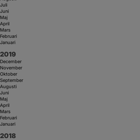
Juli
Juni
Maj
April
Mars
Februari
Januari
År:
2019
December
November
Oktober
September
Augusti
Juni
Maj
April
Mars
Februari
Januari
År:
2018