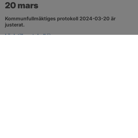
20 mars
Kommunfullmäktiges protokoll 2024-03-20 är 
justerat.
pdf, 317.5 kB, öppnas i nytt fönster.
Länk till protokoll
SOTENÄS KOMMUN
Besöksadress
Parkgatan 46
456 80 Kungshamn
Hitta hit