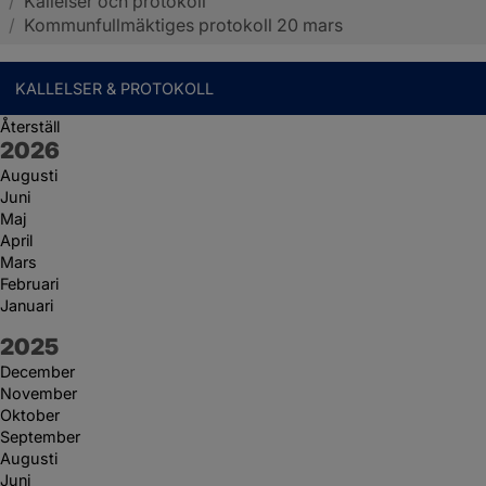
/
Kallelser och protokoll
Sotenäs kommun
/
Kommunfullmäktiges protokoll 20 mars
KALLELSER & PROTOKOLL
Återställ
År:
2026
Augusti
Juni
Maj
April
Mars
Februari
Januari
År:
2025
December
November
Oktober
September
Augusti
Juni