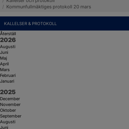
/
Kallelser och protokoll
Sotenäs kommun
/
Kommunfullmäktiges protokoll 20 mars
KALLELSER & PROTOKOLL
Återställ
År:
2026
Augusti
Juni
Maj
April
Mars
Februari
Januari
År:
2025
December
November
Oktober
September
Augusti
Juni