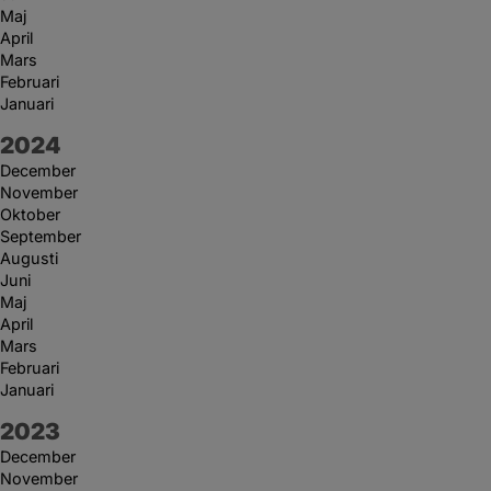
Maj
April
Mars
Februari
Januari
År:
2024
December
November
Oktober
September
Augusti
Juni
Maj
April
Mars
Februari
Januari
År:
2023
December
November