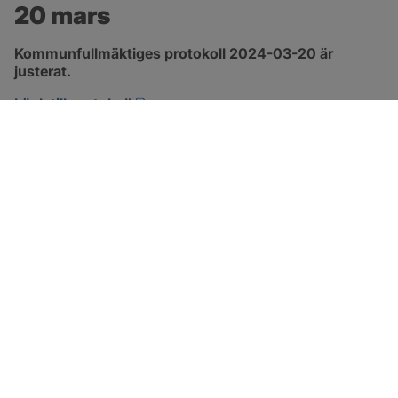
20 mars
Kommunfullmäktiges protokoll 2024-03-20 är 
justerat.
pdf, 317.5 kB, öppnas i nytt fönster.
Länk till protokoll
SOTENÄS KOMMUN
Besöksadress
Parkgatan 46
456 80 Kungshamn
Hitta hit