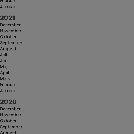
Februari
Januari
År:
2021
December
November
Oktober
September
Augusti
Juli
Juni
Maj
April
Mars
Februari
Januari
År:
2020
December
November
Oktober
September
Augusti