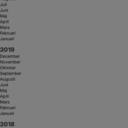
Juli
Juni
Maj
April
Mars
Februari
Januari
År:
2019
December
November
Oktober
September
Augusti
Juni
Maj
April
Mars
Februari
Januari
År:
2018