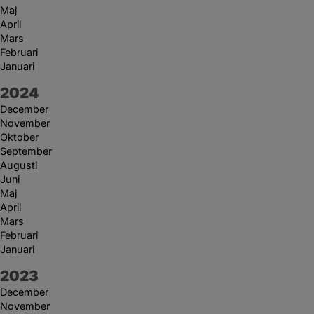
Maj
April
Mars
Februari
Januari
År:
2024
December
November
Oktober
September
Augusti
Juni
Maj
April
Mars
Februari
Januari
År:
2023
December
November