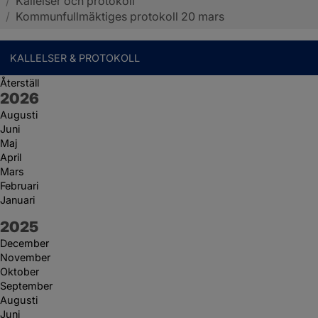
/
Kallelser och protokoll
Sotenäs kommun
/
Kommunfullmäktiges protokoll 20 mars
KALLELSER & PROTOKOLL
Återställ
År:
2026
Augusti
Juni
Maj
April
Mars
Februari
Januari
År:
2025
December
November
Oktober
September
Augusti
Juni