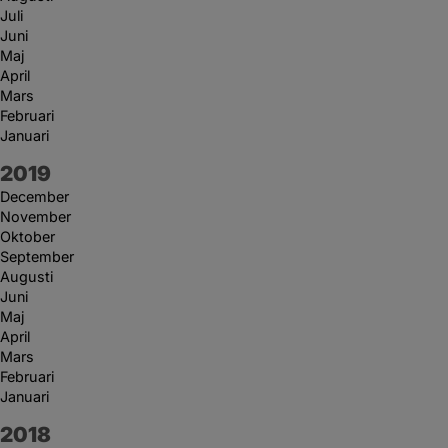
Juli
Juni
Maj
April
Mars
Februari
Januari
År:
2019
December
November
Oktober
September
Augusti
Juni
Maj
April
Mars
Februari
Januari
År:
2018