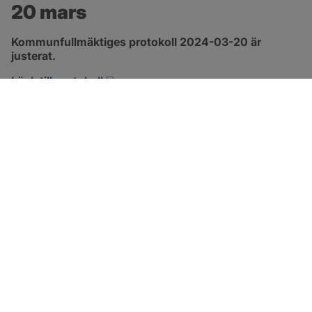
20 mars
Kommunfullmäktiges protokoll 2024-03-20 är 
justerat.
pdf, 317.5 kB, öppnas i nytt fönster.
Länk till protokoll
SOTENÄS KOMMUN
Besöksadress
Parkgatan 46
456 80 Kungshamn
Hitta hit