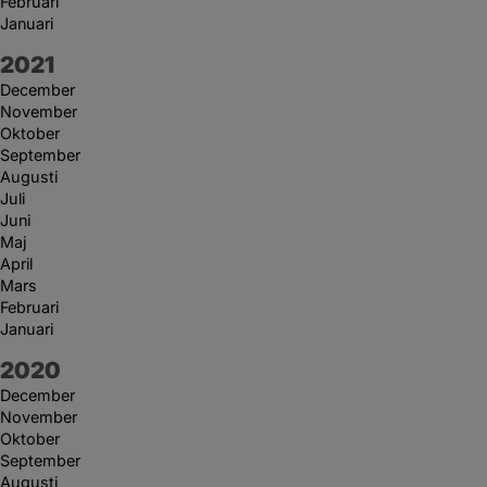
Februari
Januari
År:
2021
December
November
Oktober
September
Augusti
Juli
Juni
Maj
April
Mars
Februari
Januari
År:
2020
December
November
Oktober
September
Augusti