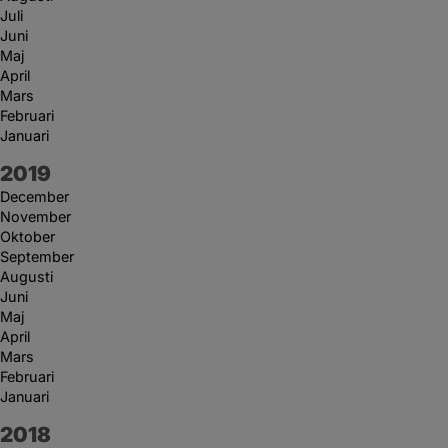
Juli
Juni
Maj
April
Mars
Februari
Januari
År:
2019
December
November
Oktober
September
Augusti
Juni
Maj
April
Mars
Februari
Januari
År:
2018