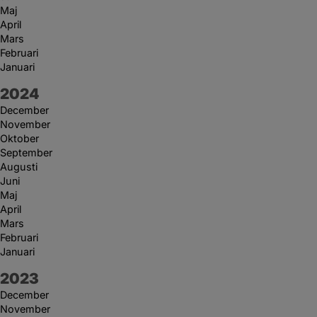
Maj
April
Mars
Februari
Januari
År:
2024
December
November
Oktober
September
Augusti
Juni
Maj
April
Mars
Februari
Januari
År:
2023
December
November