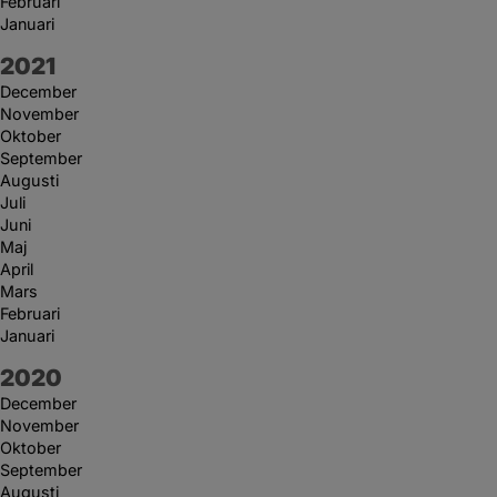
Februari
Januari
År:
2021
December
November
Oktober
September
Augusti
Juli
Juni
Maj
April
Mars
Februari
Januari
År:
2020
December
November
Oktober
September
Augusti