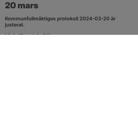
20 mars
Kommunfullmäktiges protokoll 2024-03-20 är 
justerat.
pdf, 317.5 kB, öppnas i nytt fönster.
Länk till protokoll
SOTENÄS KOMMUN
Besöksadress
Parkgatan 46
456 80 Kungshamn
Hitta hit