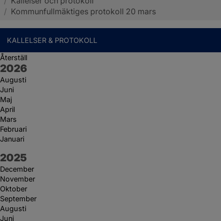
/
Kallelser och protokoll
Sotenäs kommun
/
Kommunfullmäktiges protokoll 20 mars
KALLELSER & PROTOKOLL
Återställ
År:
2026
Augusti
Juni
Maj
April
Mars
Februari
Januari
År:
2025
December
November
Oktober
September
Augusti
Juni