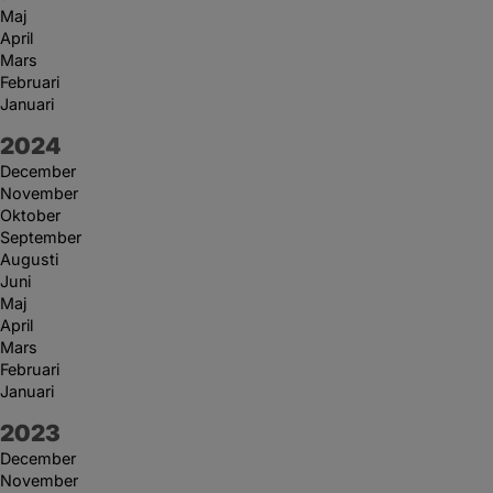
Maj
April
Mars
Februari
Januari
År:
2024
December
November
Oktober
September
Augusti
Juni
Maj
April
Mars
Februari
Januari
År:
2023
December
November