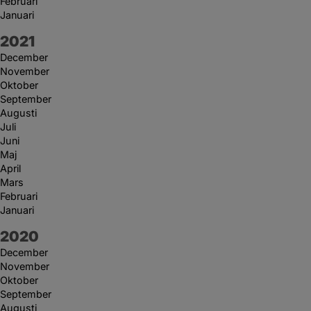
Februari
Januari
År:
2021
December
November
Oktober
September
Augusti
Juli
Juni
Maj
April
Mars
Februari
Januari
År:
2020
December
November
Oktober
September
Augusti