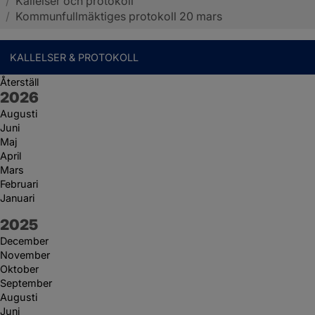
/
Kallelser och protokoll
Sotenäs kommun
/
Kommunfullmäktiges protokoll 20 mars
KALLELSER & PROTOKOLL
Återställ
År:
2026
Augusti
Juni
Maj
April
Mars
Februari
Januari
År:
2025
December
November
Oktober
September
Augusti
Juni