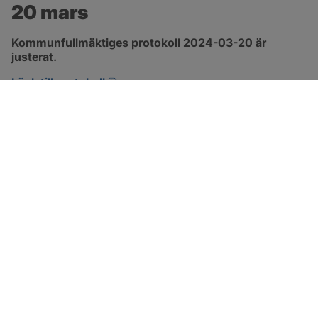
20 mars
Kommunfullmäktiges protokoll 2024-03-20 är 
justerat.
pdf, 317.5 kB, öppnas i nytt fönster.
Länk till protokoll
SOTENÄS KOMMUN
Besöksadress
Parkgatan 46
456 80 Kungshamn
Hitta hit