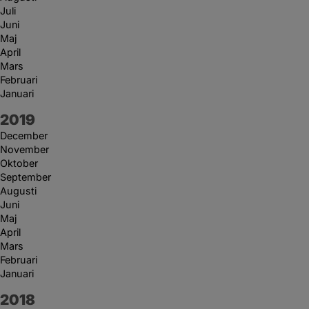
Juli
Juni
Maj
April
Mars
Februari
Januari
År:
2019
December
November
Oktober
September
Augusti
Juni
Maj
April
Mars
Februari
Januari
År:
2018