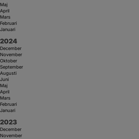
Maj
April
Mars
Februari
Januari
År:
2024
December
November
Oktober
September
Augusti
Juni
Maj
April
Mars
Februari
Januari
År:
2023
December
November