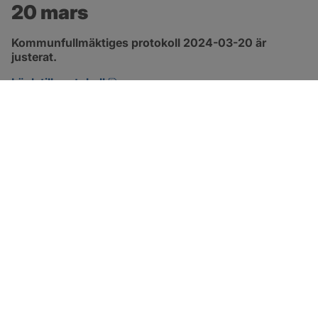
20 mars
Kommunfullmäktiges protokoll 2024-03-20 är 
justerat.
pdf, 317.5 kB, öppnas i nytt fönster.
Länk till protokoll
SOTENÄS KOMMUN
Besöksadress
Parkgatan 46
456 80 Kungshamn
Hitta hit