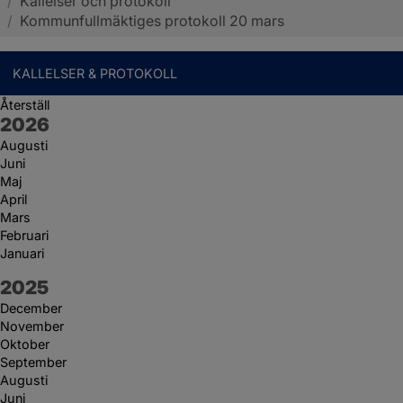
/
Kallelser och protokoll
Sotenäs kommun
/
Kommunfullmäktiges protokoll 20 mars
KALLELSER & PROTOKOLL
Återställ
År:
2026
Augusti
Juni
Maj
April
Mars
Februari
Januari
År:
2025
December
November
Oktober
September
Augusti
Juni