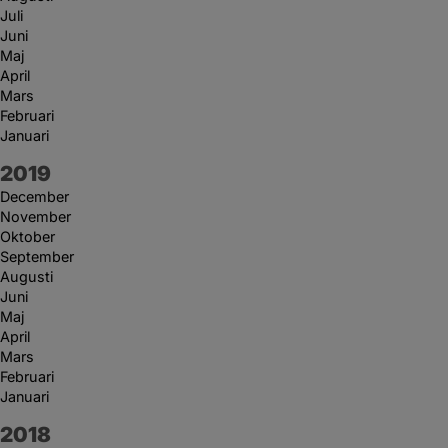
Juli
Juni
Maj
April
Mars
Februari
Januari
År:
2019
December
November
Oktober
September
Augusti
Juni
Maj
April
Mars
Februari
Januari
År:
2018