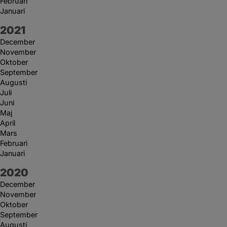
Februari
Januari
År:
2021
December
November
Oktober
September
Augusti
Juli
Juni
Maj
April
Mars
Februari
Januari
År:
2020
December
November
Oktober
September
Augusti