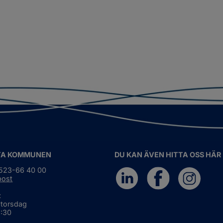
TA KOMMUNEN
DU KAN ÄVEN HITTA OSS HÄR
0523-66 40 00
post
:
 torsdag
6:30