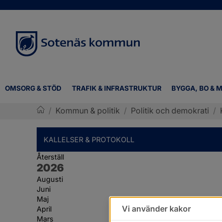
OMSORG & STÖD
TRAFIK & INFRASTRUKTUR
BYGGA, BO & M
/
Kommun & politik
/
Politik och demokrati
/
Sotenäs kommun
KALLELSER & PROTOKOLL
Återställ
År:
2026
Augusti
Juni
Maj
Vi använder kakor
April
Mars