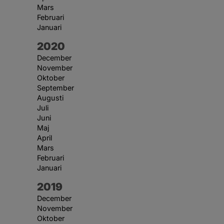
Mars
Februari
Januari
År:
2020
December
November
Oktober
September
Augusti
Juli
Juni
Maj
April
Mars
Februari
Januari
År:
2019
December
November
Oktober