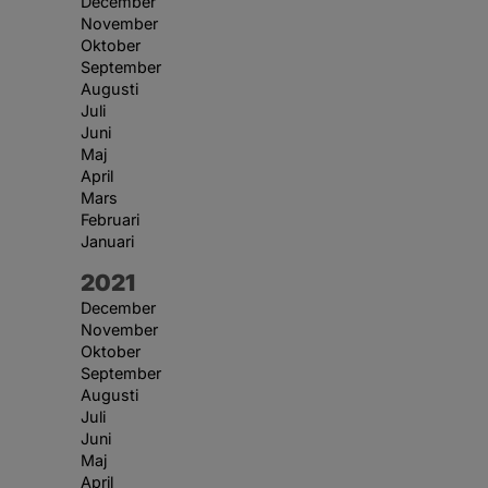
December
November
Oktober
September
Augusti
Juli
Juni
Maj
April
Mars
Februari
Januari
År:
2021
December
November
Oktober
September
Augusti
Juli
Juni
Maj
April