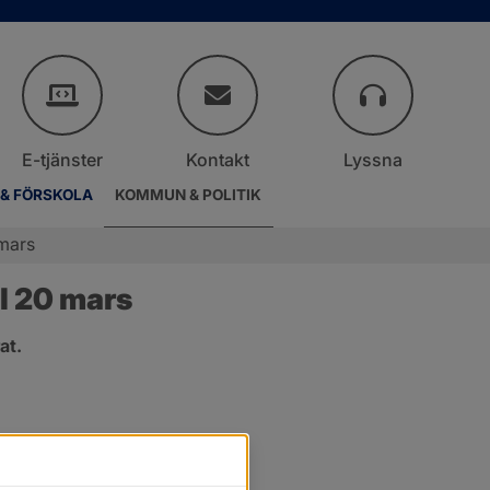
E-tjänster
Kontakt
Lyssna
 & FÖRSKOLA
KOMMUN & POLITIK
mars
l 20 mars
at.
r.