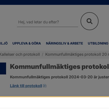
Sök
på
webbplatsen
ILJÖ
UPPLEVA & GÖRA
NÄRINGSLIV & ARBETE
UTBILDNING
Kallelser och protokoll
/
Kommunfullmäktiges protokoll 20 
Kommunfullmäktiges protokol
Kommunfullmäktiges protokoll 2024-03-20 är juster
pdf, 317.5 kB, öppnas i nytt fönste
Länk till protokoll