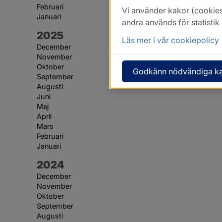
Februari
Vi använder kakor (cookies
Januari
andra används för statisti
År:
2025
Läs mer i vår cookiepolicy
December
November
Oktober
Godkänn nödvändiga k
September
Augusti
Juni
Maj
April
Mars
Februari
Januari
År:
2024
December
November
Oktober
September
Augusti