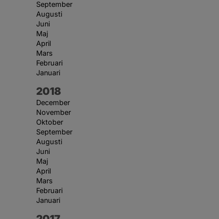
September
Augusti
Juni
Maj
April
Mars
Februari
Januari
År:
2018
December
November
Oktober
September
Augusti
Juni
Maj
April
Mars
Februari
Januari
År:
2017