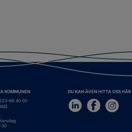
TA KOMMUNEN
DU KAN ÄVEN HITTA OSS HÄR
0523-66 40 00
post
:
 torsdag
6:30