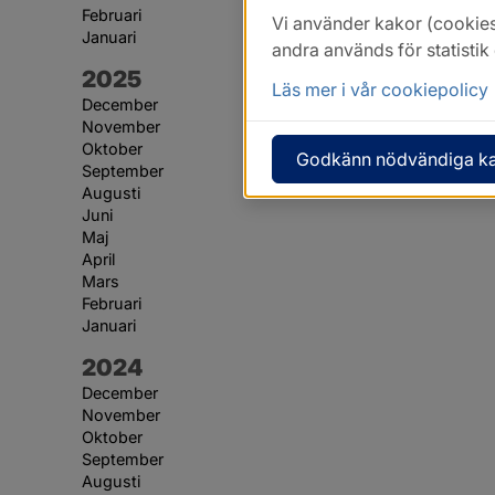
Februari
Vi använder kakor (cookies
Januari
andra används för statisti
År:
2025
Läs mer i vår cookiepolicy
December
November
Oktober
Godkänn nödvändiga k
September
Augusti
Juni
Maj
April
Mars
Februari
Januari
År:
2024
December
November
Oktober
September
Augusti