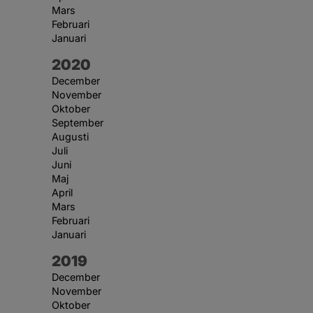
Mars
Februari
Januari
År:
2020
December
November
Oktober
September
Augusti
Juli
Juni
Maj
April
Mars
Februari
Januari
År:
2019
December
November
Oktober