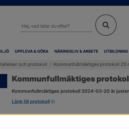
Sök
på
webbplatsen
ILJÖ
UPPLEVA & GÖRA
NÄRINGSLIV & ARBETE
UTBILDNING
Kallelser och protokoll
/
Kommunfullmäktiges protokoll 20 
Kommunfullmäktiges protokol
Kommunfullmäktiges protokoll 2024-03-20 är juster
pdf, 317.5 kB, öppnas i nytt fönste
Länk till protokoll