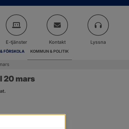
E-tjänster
Kontakt
Lyssna
 & FÖRSKOLA
KOMMUN & POLITIK
mars
l 20 mars
at.
r.