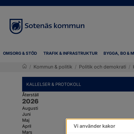
OMSORG & STÖD
TRAFIK & INFRASTRUKTUR
BYGGA, BO & M
/
Kommun & politik
/
Politik och demokrati
/
Sotenäs kommun
KALLELSER & PROTOKOLL
Återställ
År:
2026
Augusti
Juni
Maj
Vi använder kakor
April
Mars