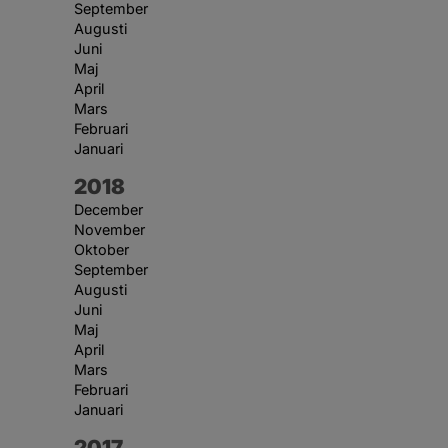
September
Augusti
Juni
Maj
April
Mars
Februari
Januari
År:
2018
December
November
Oktober
September
Augusti
Juni
Maj
April
Mars
Februari
Januari
År:
2017