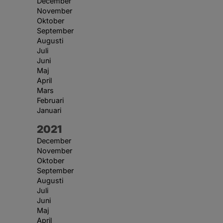
December
November
Oktober
September
Augusti
Juli
Juni
Maj
April
Mars
Februari
Januari
År:
2021
December
November
Oktober
September
Augusti
Juli
Juni
Maj
April