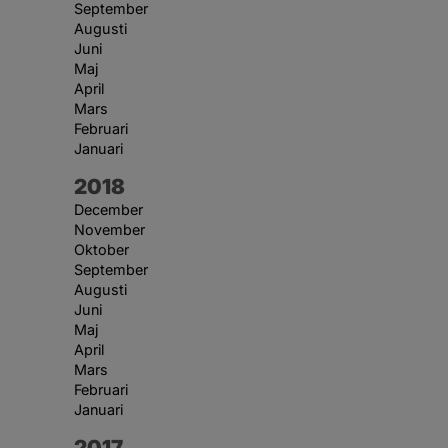
September
Augusti
Juni
Maj
April
Mars
Februari
Januari
År:
2018
December
November
Oktober
September
Augusti
Juni
Maj
April
Mars
Februari
Januari
År:
2017