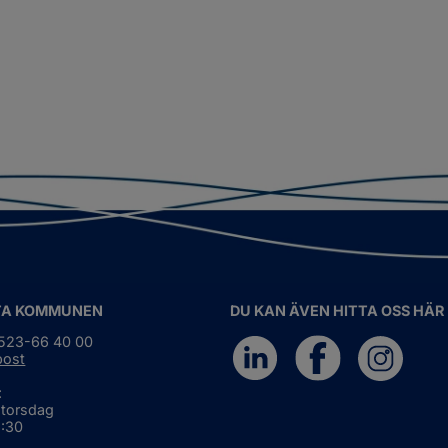
TA KOMMUNEN
DU KAN ÄVEN HITTA OSS HÄR
0523-66 40 00
post
:
 torsdag
6:30