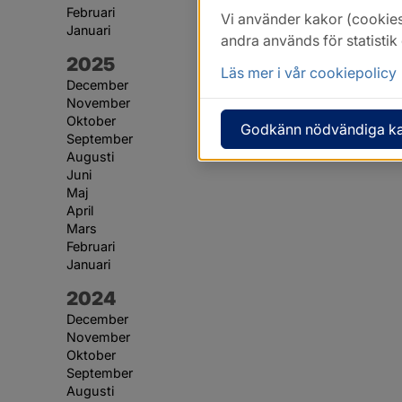
Februari
Vi använder kakor (cookies
Januari
andra används för statisti
År:
2025
Läs mer i vår cookiepolicy
December
November
Oktober
Godkänn nödvändiga k
September
Augusti
Juni
Maj
April
Mars
Februari
Januari
År:
2024
December
November
Oktober
September
Augusti