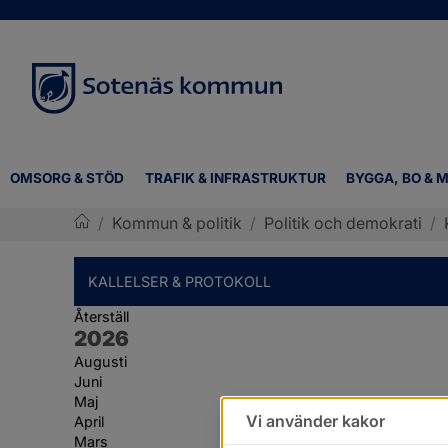
OMSORG & STÖD
TRAFIK & INFRASTRUKTUR
BYGGA, BO & M
/
Kommun & politik
/
Politik och demokrati
/
Sotenäs kommun
KALLELSER & PROTOKOLL
Återställ
År:
2026
Augusti
Juni
Maj
Vi använder kakor
April
Mars