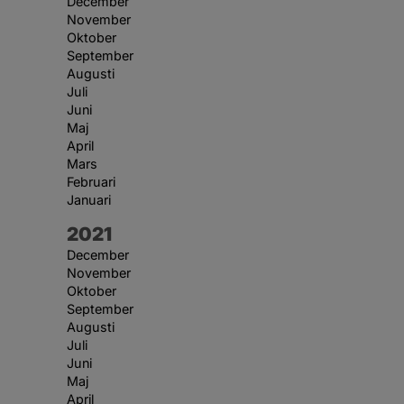
December
November
Oktober
September
Augusti
Juli
Juni
Maj
April
Mars
Februari
Januari
År:
2021
December
November
Oktober
September
Augusti
Juli
Juni
Maj
April