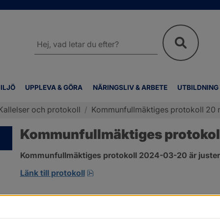
Sök
på
webbplatsen
ILJÖ
UPPLEVA & GÖRA
NÄRINGSLIV & ARBETE
UTBILDNING
Kallelser och protokoll
/
Kommunfullmäktiges protokoll 20 
Kommunfullmäktiges protokol
Kommunfullmäktiges protokoll 2024-03-20 är juster
pdf, 317.5 kB, öppnas i nytt fönste
Länk till protokoll