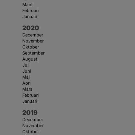
Mars
Februari
Januari
År:
2020
December
November
Oktober
September
Augusti
Juli
Juni
Maj
April
Mars
Februari
Januari
År:
2019
December
November
Oktober