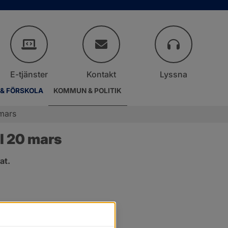
E-tjänster
Kontakt
Lyssna
 & FÖRSKOLA
KOMMUN & POLITIK
mars
l 20 mars
at.
r.