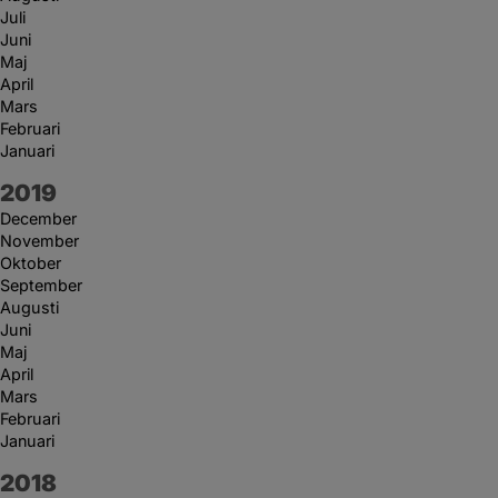
Juli
Juni
Maj
April
Mars
Februari
Januari
År:
2019
December
November
Oktober
September
Augusti
Juni
Maj
April
Mars
Februari
Januari
År:
2018