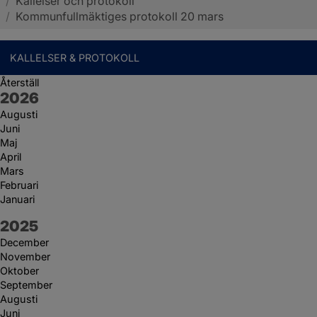
/
Kallelser och protokoll
Sotenäs kommun
/
Kommunfullmäktiges protokoll 20 mars
KALLELSER & PROTOKOLL
Återställ
År:
2026
Augusti
Juni
Maj
April
Mars
Februari
Januari
År:
2025
December
November
Oktober
September
Augusti
Juni