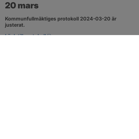
20 mars
Kommunfullmäktiges protokoll 2024-03-20 är 
justerat.
pdf, 317.5 kB, öppnas i nytt fönster.
Länk till protokoll
SOTENÄS KOMMUN
Besöksadress
Parkgatan 46
456 80 Kungshamn
Hitta hit