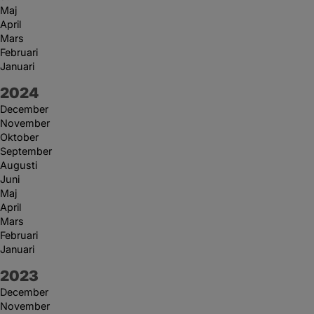
Maj
April
Mars
Februari
Januari
År:
2024
December
November
Oktober
September
Augusti
Juni
Maj
April
Mars
Februari
Januari
År:
2023
December
November