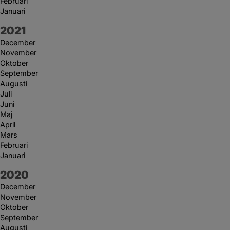
Februari
Januari
År:
2021
December
November
Oktober
September
Augusti
Juli
Juni
Maj
April
Mars
Februari
Januari
År:
2020
December
November
Oktober
September
Augusti