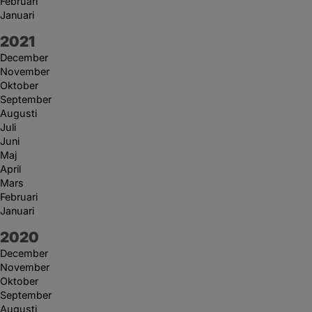
Februari
Januari
År:
2021
December
November
Oktober
September
Augusti
Juli
Juni
Maj
April
Mars
Februari
Januari
År:
2020
December
November
Oktober
September
Augusti