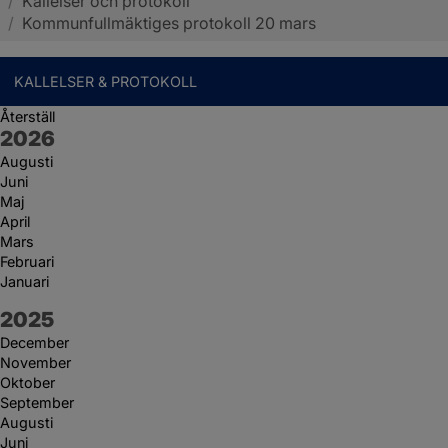
/
Kallelser och protokoll
Sotenäs kommun
/
Kommunfullmäktiges protokoll 20 mars
KALLELSER & PROTOKOLL
Återställ
År:
2026
Augusti
Juni
Maj
April
Mars
Februari
Januari
År:
2025
December
November
Oktober
September
Augusti
Juni