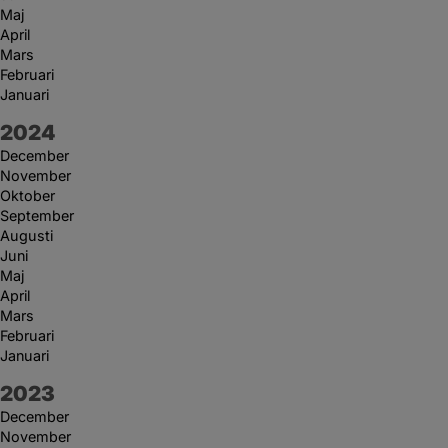
Maj
April
Mars
Februari
Januari
År:
2024
December
November
Oktober
September
Augusti
Juni
Maj
April
Mars
Februari
Januari
År:
2023
December
November