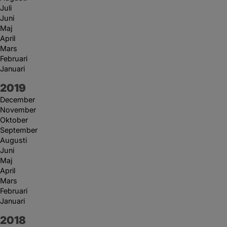
Juli
Juni
Maj
April
Mars
Februari
Januari
År:
2019
December
November
Oktober
September
Augusti
Juni
Maj
April
Mars
Februari
Januari
År:
2018