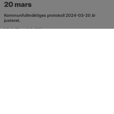
20 mars
Kommunfullmäktiges protokoll 2024-03-20 är 
justerat.
pdf, 317.5 kB, öppnas i nytt fönster.
Länk till protokoll
SOTENÄS KOMMUN
Besöksadress
Parkgatan 46
456 80 Kungshamn
Hitta hit