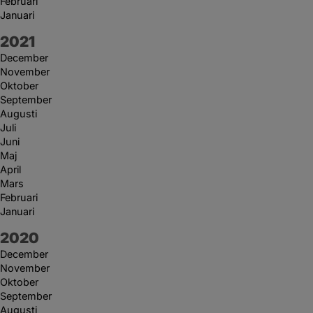
Februari
Januari
År:
2021
December
November
Oktober
September
Augusti
Juli
Juni
Maj
April
Mars
Februari
Januari
År:
2020
December
November
Oktober
September
Augusti