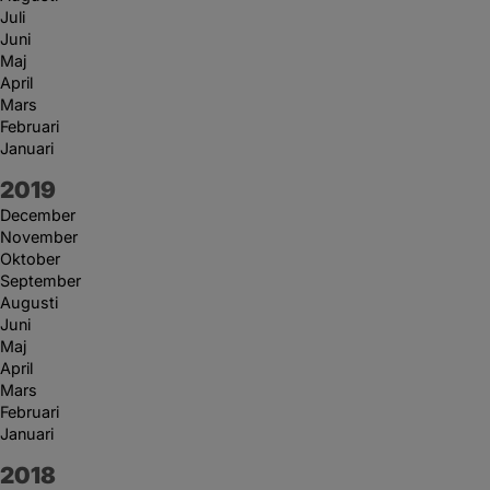
Juli
Juni
Maj
April
Mars
Februari
Januari
År:
2019
December
November
Oktober
September
Augusti
Juni
Maj
April
Mars
Februari
Januari
År:
2018