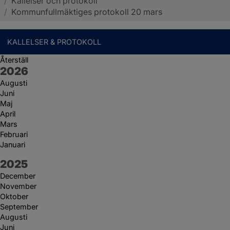
/
Kallelser och protokoll
Sotenäs kommun
/
Kommunfullmäktiges protokoll 20 mars
KALLELSER & PROTOKOLL
Återställ
År:
2026
Augusti
Juni
Maj
April
Mars
Februari
Januari
År:
2025
December
November
Oktober
September
Augusti
Juni