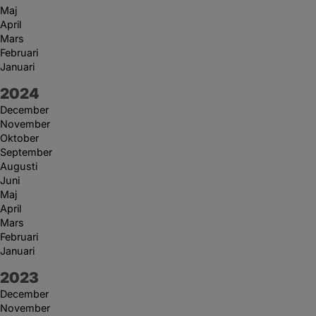
Maj
April
Mars
Februari
Januari
År:
2024
December
November
Oktober
September
Augusti
Juni
Maj
April
Mars
Februari
Januari
År:
2023
December
November