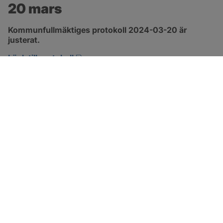
20 mars
Kommunfullmäktiges protokoll 2024-03-20 är 
justerat.
pdf, 317.5 kB, öppnas i nytt fönster.
Länk till protokoll
SOTENÄS KOMMUN
Besöksadress
Parkgatan 46
456 80 Kungshamn
Hitta hit