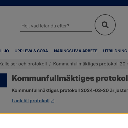
Sök
på
webbplatsen
ILJÖ
UPPLEVA & GÖRA
NÄRINGSLIV & ARBETE
UTBILDNING
Kallelser och protokoll
/
Kommunfullmäktiges protokoll 20 
Kommunfullmäktiges protokol
Kommunfullmäktiges protokoll 2024-03-20 är juster
pdf, 317.5 kB, öppnas i nytt fönste
Länk till protokoll