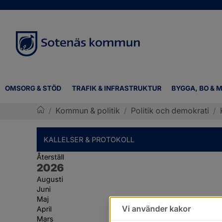
OMSORG & STÖD
TRAFIK & INFRASTRUKTUR
BYGGA, BO & M
/
Kommun & politik
/
Politik och demokrati
/
Sotenäs kommun
KALLELSER & PROTOKOLL
Återställ
År:
2026
Augusti
Juni
Maj
Vi använder kakor
April
Mars