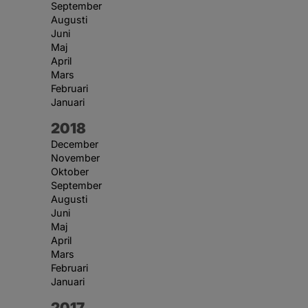
September
Augusti
Juni
Maj
April
Mars
Februari
Januari
År:
2018
December
November
Oktober
September
Augusti
Juni
Maj
April
Mars
Februari
Januari
År:
2017