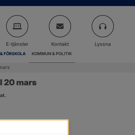
E-tjänster
Kontakt
Lyssna
 & FÖRSKOLA
KOMMUN & POLITIK
mars
l 20 mars
at.
r.