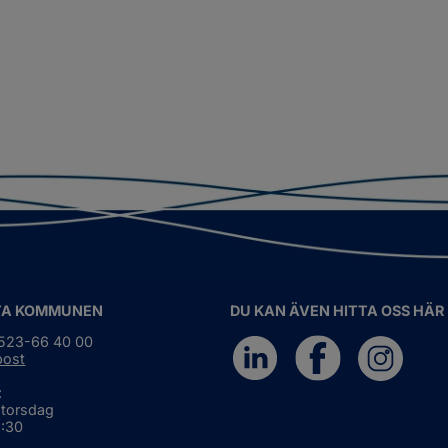
TA KOMMUNEN
DU KAN ÄVEN HITTA OSS HÄR
0523-66 40 00
post
:
 torsdag
6:30