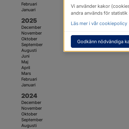
Februari
Vi använder kakor (cookies
Januari
andra används för statisti
År:
2025
Läs mer i vår cookiepolicy
December
November
Oktober
Godkänn nödvändiga k
September
Augusti
Juni
Maj
April
Mars
Februari
Januari
År:
2024
December
November
Oktober
September
Augusti