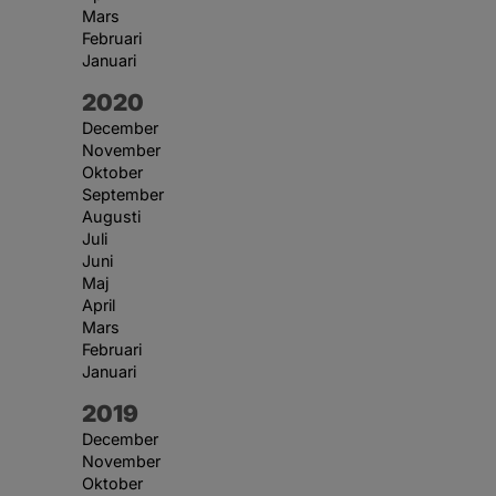
Mars
Februari
Januari
År:
2020
December
November
Oktober
September
Augusti
Juli
Juni
Maj
April
Mars
Februari
Januari
År:
2019
December
November
Oktober