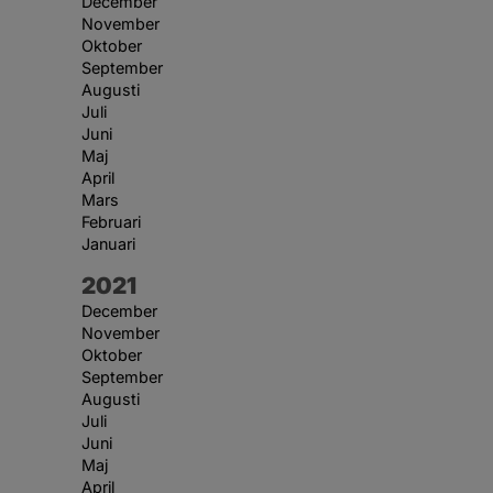
December
November
Oktober
September
Augusti
Juli
Juni
Maj
April
Mars
Februari
Januari
År:
2021
December
November
Oktober
September
Augusti
Juli
Juni
Maj
April