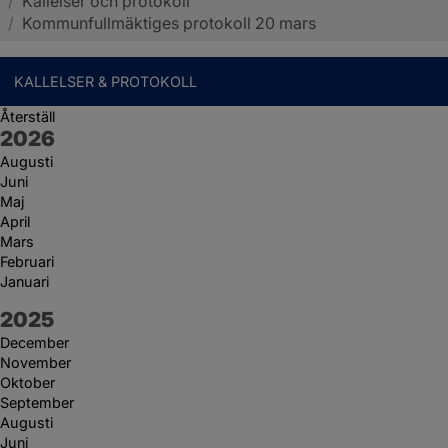
/
Kallelser och protokoll
Sotenäs kommun
/
Kommunfullmäktiges protokoll 20 mars
KALLELSER & PROTOKOLL
Återställ
År:
2026
Augusti
Juni
Maj
April
Mars
Februari
Januari
År:
2025
December
November
Oktober
September
Augusti
Juni