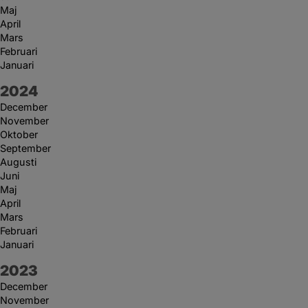
Maj
April
Mars
Februari
Januari
År:
2024
December
November
Oktober
September
Augusti
Juni
Maj
April
Mars
Februari
Januari
År:
2023
December
November