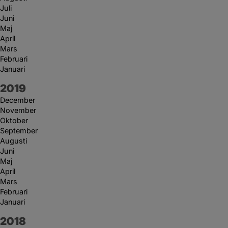
Juli
Juni
Maj
April
Mars
Februari
Januari
År:
2019
December
November
Oktober
September
Augusti
Juni
Maj
April
Mars
Februari
Januari
År:
2018