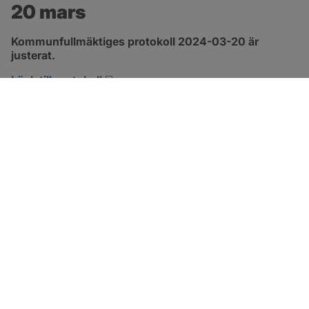
20 mars
Kommunfullmäktiges protokoll 2024-03-20 är 
justerat.
pdf, 317.5 kB, öppnas i nytt fönster.
Länk till protokoll
SOTENÄS KOMMUN
Besöksadress
Parkgatan 46
456 80 Kungshamn
Hitta hit