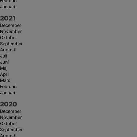
Februari
Januari
År:
2021
December
November
Oktober
September
Augusti
Juli
Juni
Maj
April
Mars
Februari
Januari
År:
2020
December
November
Oktober
September
Augusti