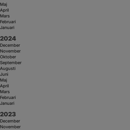
Maj
April
Mars
Februari
Januari
År:
2024
December
November
Oktober
September
Augusti
Juni
Maj
April
Mars
Februari
Januari
År:
2023
December
November