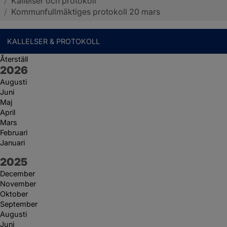
/
Kallelser och protokoll
Sotenäs kommun
/
Kommunfullmäktiges protokoll 20 mars
KALLELSER & PROTOKOLL
Återställ
År:
2026
Augusti
Juni
Maj
April
Mars
Februari
Januari
År:
2025
December
November
Oktober
September
Augusti
Juni