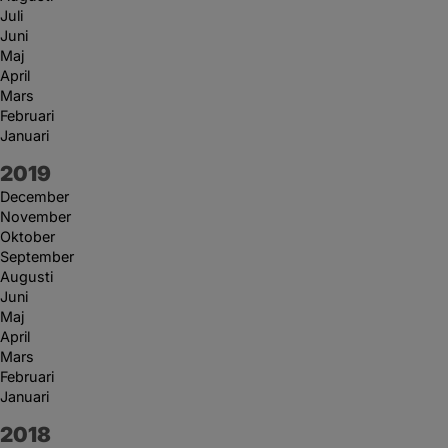
Juli
Juni
Maj
April
Mars
Februari
Januari
År:
2019
December
November
Oktober
September
Augusti
Juni
Maj
April
Mars
Februari
Januari
År:
2018