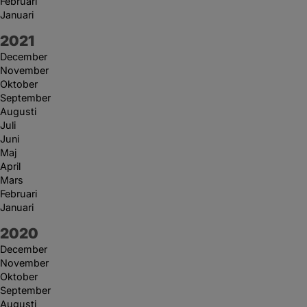
Februari
Januari
År:
2021
December
November
Oktober
September
Augusti
Juli
Juni
Maj
April
Mars
Februari
Januari
År:
2020
December
November
Oktober
September
Augusti