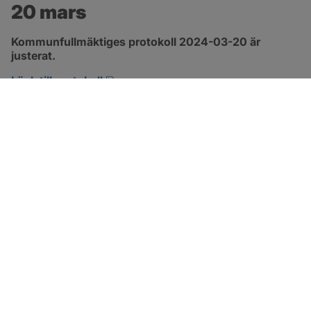
20 mars
Kommunfullmäktiges protokoll 2024-03-20 är 
justerat.
pdf, 317.5 kB, öppnas i nytt fönster.
Länk till protokoll
SOTENÄS KOMMUN
Besöksadress
Parkgatan 46
456 80 Kungshamn
Hitta hit