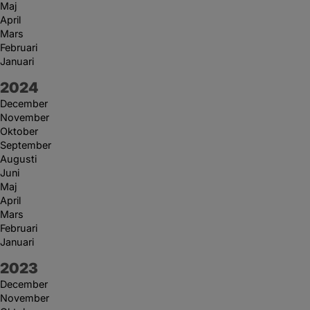
Maj
April
Mars
Februari
Januari
År:
2024
December
November
Oktober
September
Augusti
Juni
Maj
April
Mars
Februari
Januari
År:
2023
December
November