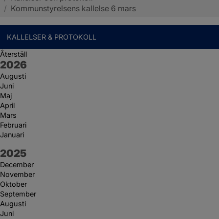
/
Kommunstyrelsens kallelse 6 mars
KALLELSER & PROTOKOLL
Återställ
År:
2026
Augusti
Juni
Maj
April
Mars
Februari
Januari
År:
2025
December
November
Oktober
September
Augusti
Juni