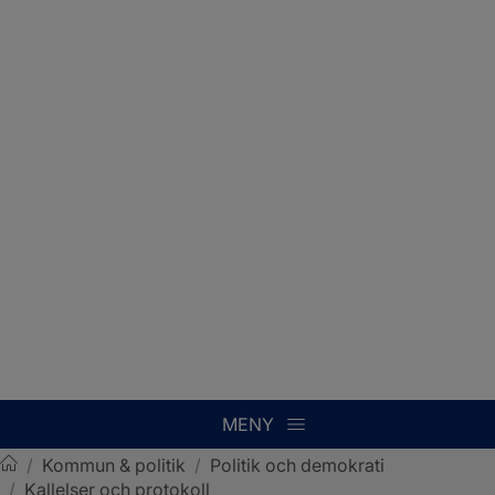
MENY
/
Kommun & politik
/
Politik och demokrati
/
Kallelser och protokoll
Sotenäs kommun