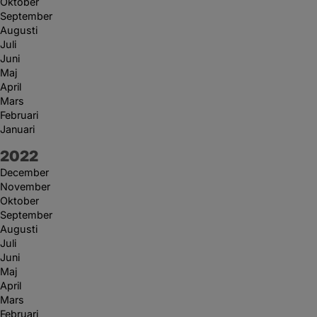
Oktober
September
Augusti
Juli
Juni
Maj
April
Mars
Februari
Januari
År:
2022
December
November
Oktober
September
Augusti
Juli
Juni
Maj
April
Mars
Februari