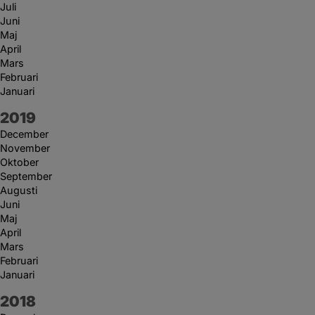
Juli
Juni
Maj
April
Mars
Februari
Januari
År:
2019
December
November
Oktober
September
Augusti
Juni
Maj
April
Mars
Februari
Januari
År:
2018