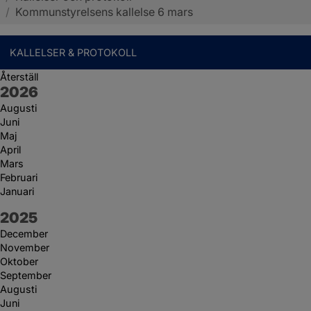
/
Kommunstyrelsens kallelse 6 mars
KALLELSER & PROTOKOLL
Återställ
År:
2026
Augusti
Juni
Maj
April
Mars
Februari
Januari
År:
2025
December
November
Oktober
September
Augusti
Juni