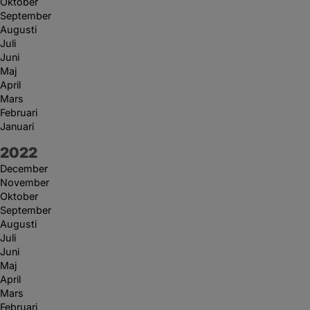
Oktober
September
Augusti
Juli
Juni
Maj
April
Mars
Februari
Januari
År:
2022
December
November
Oktober
September
Augusti
Juli
Juni
Maj
April
Mars
Februari