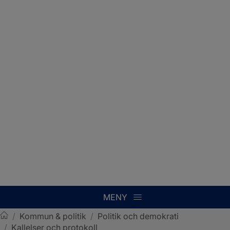
MENY
/
Kommun & politik
/
Politik och demokrati
/
Kallelser och protokoll
Sotenäs kommun