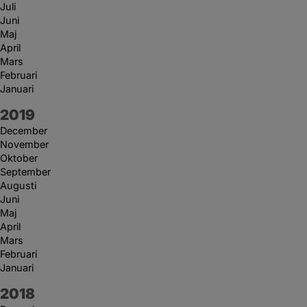
Juli
Juni
Maj
April
Mars
Februari
Januari
År:
2019
December
November
Oktober
September
Augusti
Juni
Maj
April
Mars
Februari
Januari
År:
2018