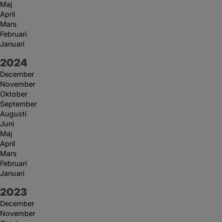
Maj
April
Mars
Februari
Januari
År:
2024
December
November
Oktober
September
Augusti
Juni
Maj
April
Mars
Februari
Januari
År:
2023
December
November