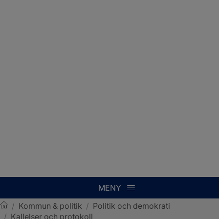
MENY
/
Kommun & politik
/
Politik och demokrati
/
Kallelser och protokoll
Sotenäs kommun