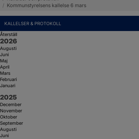
/
Kommunstyrelsens kallelse 6 mars
KALLELSER & PROTOKOLL
Återställ
År:
2026
Augusti
Juni
Maj
April
Mars
Februari
Januari
År:
2025
December
November
Oktober
September
Augusti
Juni