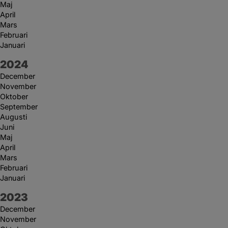
Maj
April
Mars
Februari
Januari
År:
2024
December
November
Oktober
September
Augusti
Juni
Maj
April
Mars
Februari
Januari
År:
2023
December
November