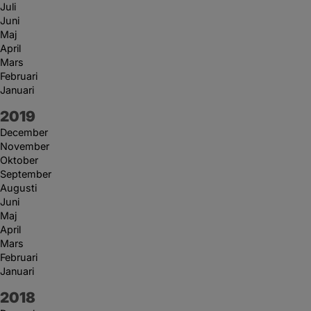
Juli
Juni
Maj
April
Mars
Februari
Januari
År:
2019
December
November
Oktober
September
Augusti
Juni
Maj
April
Mars
Februari
Januari
År:
2018