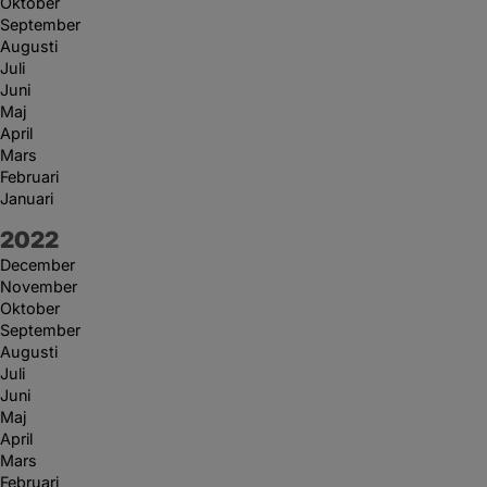
Oktober
September
Augusti
Juli
Juni
Maj
April
Mars
Februari
Januari
År:
2022
December
November
Oktober
September
Augusti
Juli
Juni
Maj
April
Mars
Februari