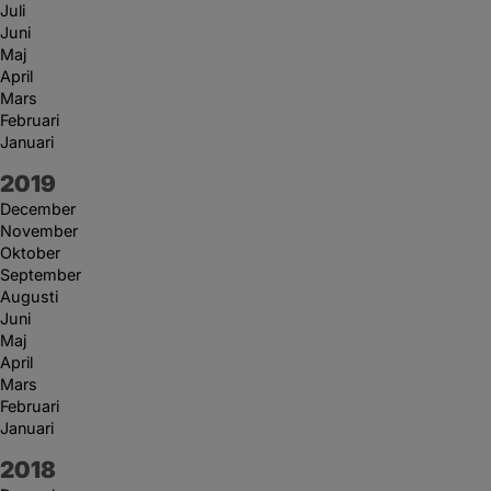
Juli
Juni
Maj
April
Mars
Februari
Januari
År:
2019
December
November
Oktober
September
Augusti
Juni
Maj
April
Mars
Februari
Januari
År:
2018