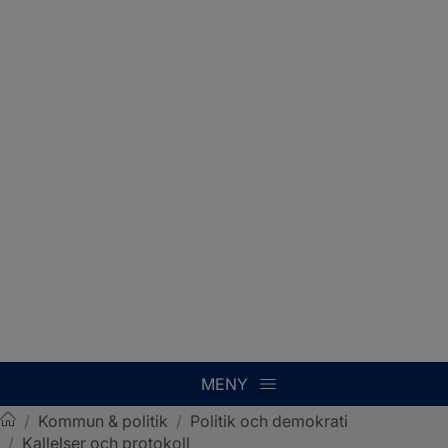
MENY
/
Kommun & politik
/
Politik och demokrati
/
Kallelser och protokoll
Sotenäs kommun