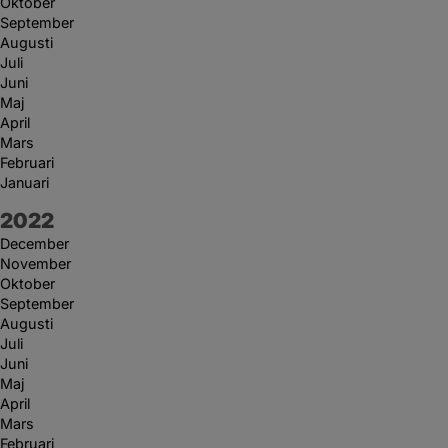
Oktober
September
Augusti
Juli
Juni
Maj
April
Mars
Februari
Januari
År:
2022
December
November
Oktober
September
Augusti
Juli
Juni
Maj
April
Mars
Februari