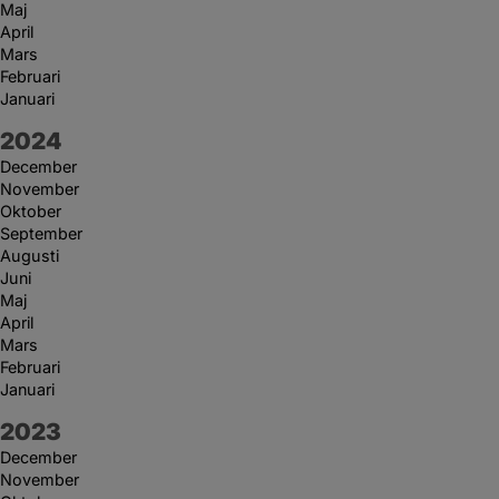
Maj
April
Mars
Februari
Januari
År:
2024
December
November
Oktober
September
Augusti
Juni
Maj
April
Mars
Februari
Januari
År:
2023
December
November