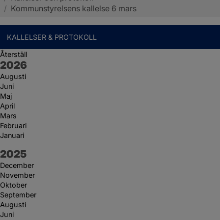
/
Kommunstyrelsens kallelse 6 mars
KALLELSER & PROTOKOLL
Återställ
År:
2026
Augusti
Juni
Maj
April
Mars
Februari
Januari
År:
2025
December
November
Oktober
September
Augusti
Juni