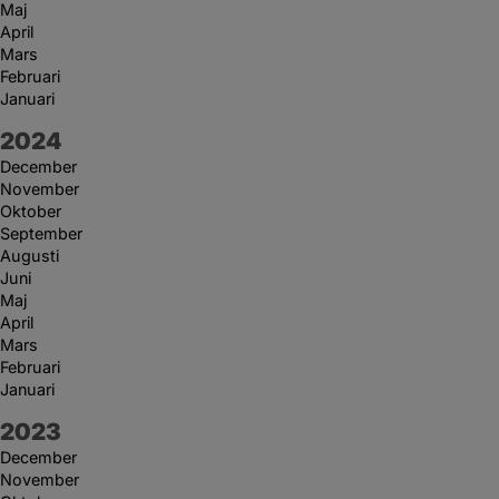
Maj
April
Mars
Februari
Januari
År:
2024
December
November
Oktober
September
Augusti
Juni
Maj
April
Mars
Februari
Januari
År:
2023
December
November