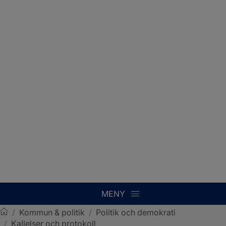
MENY
/
Kommun & politik
/
Politik och demokrati
/
Kallelser och protokoll
Sotenäs kommun