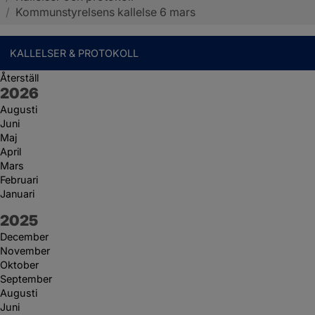
/
Kommunstyrelsens kallelse 6 mars
KALLELSER & PROTOKOLL
Återställ
År:
2026
Augusti
Juni
Maj
April
Mars
Februari
Januari
År:
2025
December
November
Oktober
September
Augusti
Juni