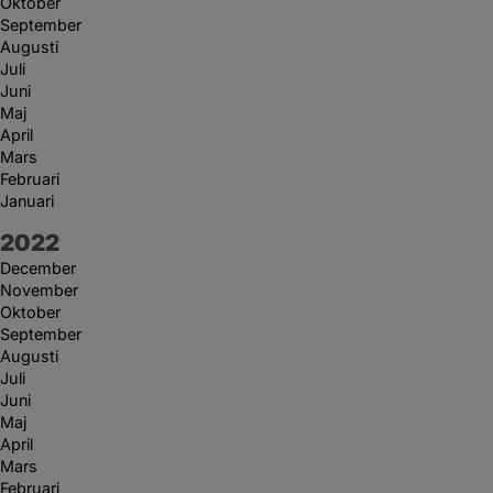
Oktober
September
Augusti
Juli
Juni
Maj
April
Mars
Februari
Januari
År:
2022
December
November
Oktober
September
Augusti
Juli
Juni
Maj
April
Mars
Februari