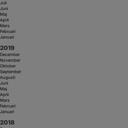
Juli
Juni
Maj
April
Mars
Februari
Januari
År:
2019
December
November
Oktober
September
Augusti
Juni
Maj
April
Mars
Februari
Januari
År:
2018