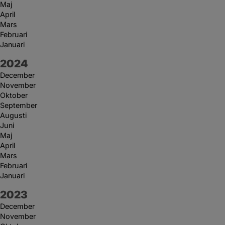
Maj
April
Mars
Februari
Januari
År:
2024
December
November
Oktober
September
Augusti
Juni
Maj
April
Mars
Februari
Januari
År:
2023
December
November