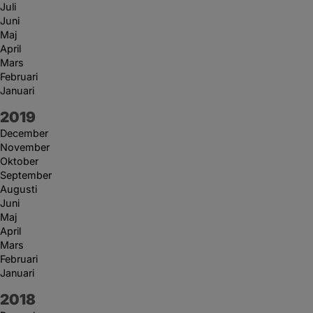
Juli
Juni
Maj
April
Mars
Februari
Januari
År:
2019
December
November
Oktober
September
Augusti
Juni
Maj
April
Mars
Februari
Januari
År:
2018