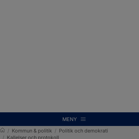
MENY
/
Kommun & politik
/
Politik och demokrati
/
Kallelser och protokoll
Sotenäs kommun