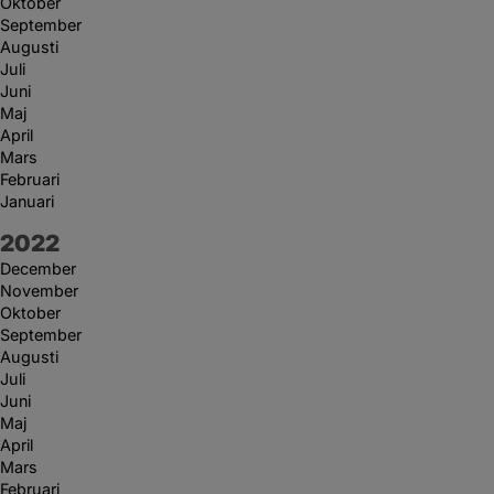
Oktober
September
Augusti
Juli
Juni
Maj
April
Mars
Februari
Januari
År:
2022
December
November
Oktober
September
Augusti
Juli
Juni
Maj
April
Mars
Februari