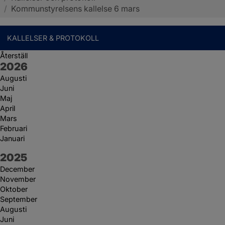
/
Kommunstyrelsens kallelse 6 mars
KALLELSER & PROTOKOLL
Återställ
År:
2026
Augusti
Juni
Maj
April
Mars
Februari
Januari
År:
2025
December
November
Oktober
September
Augusti
Juni