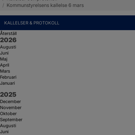
/
Kommunstyrelsens kallelse 6 mars
KALLELSER & PROTOKOLL
Återställ
År:
2026
Augusti
Juni
Maj
April
Mars
Februari
Januari
År:
2025
December
November
Oktober
September
Augusti
Juni