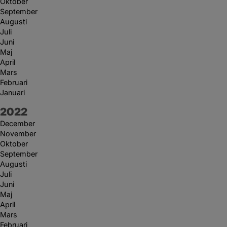
Oktober
September
Augusti
Juli
Juni
Maj
April
Mars
Februari
Januari
År:
2022
December
November
Oktober
September
Augusti
Juli
Juni
Maj
April
Mars
Februari