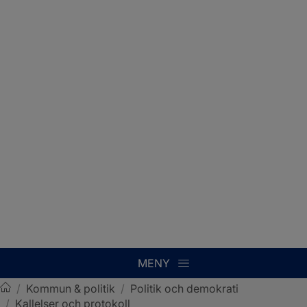
MENY
/
Kommun & politik
/
Politik och demokrati
/
Kallelser och protokoll
Sotenäs kommun