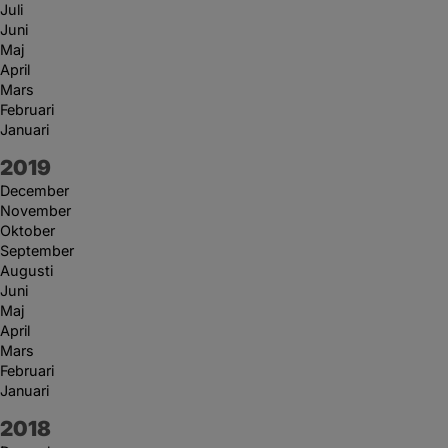
Juli
Juni
Maj
April
Mars
Februari
Januari
År:
2019
December
November
Oktober
September
Augusti
Juni
Maj
April
Mars
Februari
Januari
År:
2018