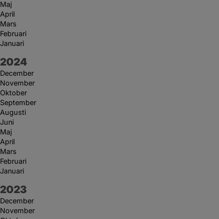
Maj
April
Mars
Februari
Januari
År:
2024
December
November
Oktober
September
Augusti
Juni
Maj
April
Mars
Februari
Januari
År:
2023
December
November