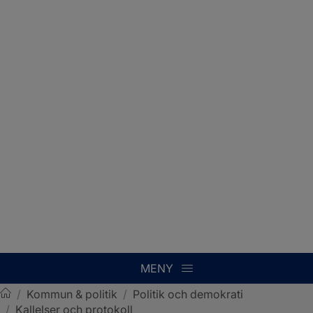
MENY
/
Kommun & politik
/
Politik och demokrati
/
Kallelser och protokoll
Sotenäs kommun