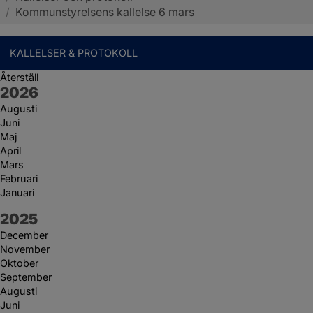
/
Kommunstyrelsens kallelse 6 mars
KALLELSER & PROTOKOLL
Återställ
År:
2026
Augusti
Juni
Maj
April
Mars
Februari
Januari
År:
2025
December
November
Oktober
September
Augusti
Juni