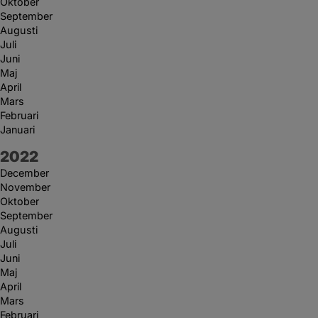
Oktober
September
Augusti
Juli
Juni
Maj
April
Mars
Februari
Januari
År:
2022
December
November
Oktober
September
Augusti
Juli
Juni
Maj
April
Mars
Februari