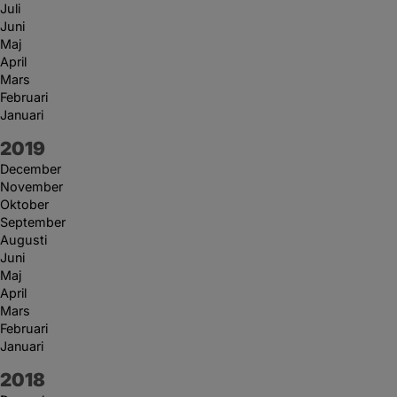
Juli
Juni
Maj
April
Mars
Februari
Januari
År:
2019
December
November
Oktober
September
Augusti
Juni
Maj
April
Mars
Februari
Januari
År:
2018