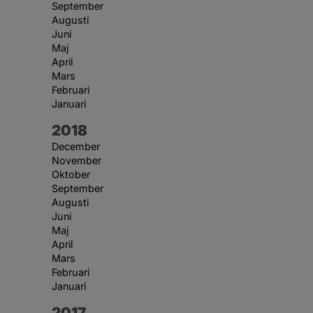
September
Augusti
Juni
Maj
April
Mars
Februari
Januari
År:
2018
December
November
Oktober
September
Augusti
Juni
Maj
April
Mars
Februari
Januari
År:
2017