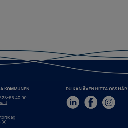
TA KOMMUNEN
DU KAN ÄVEN HITTA OSS HÄR
0523-66 40 00
post
:
 torsdag
6:30