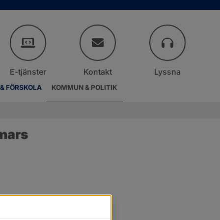
E-tjänster
Kontakt
Lyssna
 & FÖRSKOLA
KOMMUN & POLITIK
mars
.