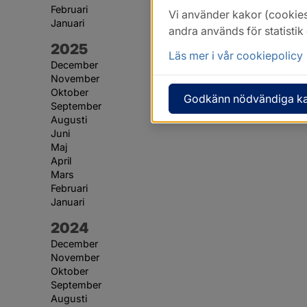
Februari
Vi använder kakor (cookies
Januari
andra används för statisti
År:
2025
Läs mer i vår cookiepolicy
December
November
Oktober
Godkänn nödvändiga k
September
Augusti
Juni
Maj
April
Mars
Februari
Januari
År:
2024
December
November
Oktober
September
Augusti