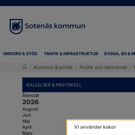
OMSORG & STÖD
TRAFIK & INFRASTRUKTUR
BYGGA, BO & M
/
Kommun & politik
/
Politik och demokrati
/
Sotenäs kommun
KALLELSER & PROTOKOLL
Återställ
År:
2026
Augusti
Juni
Maj
Vi använder kakor
April
Mars