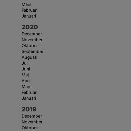
Mars
Februari
Januari
År:
2020
December
November
Oktober
September
Augusti
Juli
Juni
Maj
April
Mars
Februari
Januari
År:
2019
December
November
Oktober