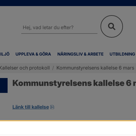
Sök
på
webbplatsen
ILJÖ
UPPLEVA & GÖRA
NÄRINGSLIV & ARBETE
UTBILDNING
Kallelser och protokoll
/
Kommunstyrelsens kallelse 6 mars
Kommunstyrelsens kallelse 6 
pdf, 10.5 MB, öppnas i nytt fönster
Länk till kallelse