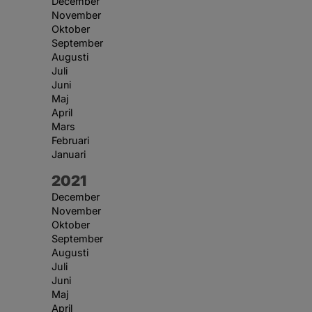
December
November
Oktober
September
Augusti
Juli
Juni
Maj
April
Mars
Februari
Januari
År:
2021
December
November
Oktober
September
Augusti
Juli
Juni
Maj
April