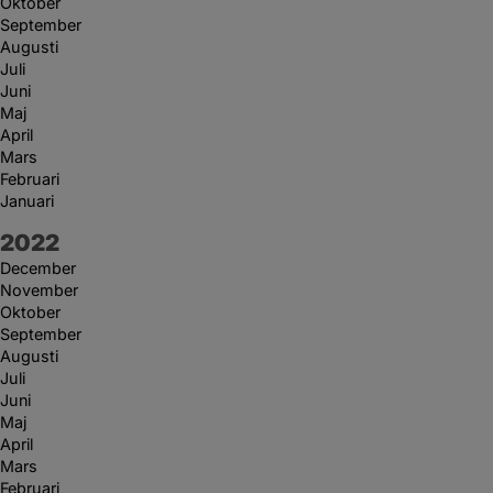
Oktober
September
Augusti
Juli
Juni
Maj
April
Mars
Februari
Januari
År:
2022
December
November
Oktober
September
Augusti
Juli
Juni
Maj
April
Mars
Februari