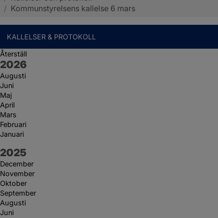
/
Kommunstyrelsens kallelse 6 mars
KALLELSER & PROTOKOLL
Återställ
År:
2026
Augusti
Juni
Maj
April
Mars
Februari
Januari
År:
2025
December
November
Oktober
September
Augusti
Juni