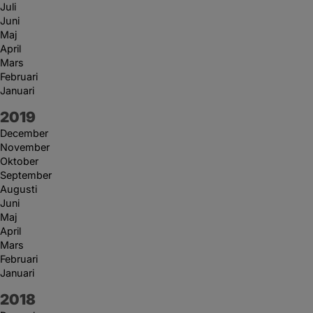
Juli
Juni
Maj
April
Mars
Februari
Januari
År:
2019
December
November
Oktober
September
Augusti
Juni
Maj
April
Mars
Februari
Januari
År:
2018