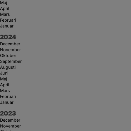
Maj
April
Mars
Februari
Januari
År:
2024
December
November
Oktober
September
Augusti
Juni
Maj
April
Mars
Februari
Januari
År:
2023
December
November