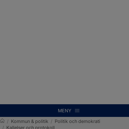
MENY
/
Kommun & politik
/
Politik och demokrati
/
Kallelser och protokoll
Sotenäs kommun