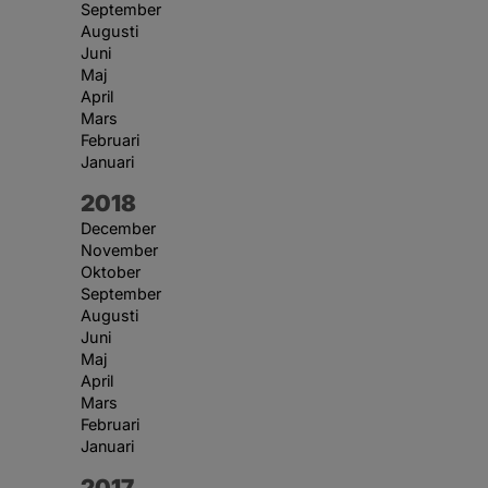
September
Augusti
Juni
Maj
April
Mars
Februari
Januari
År:
2018
December
November
Oktober
September
Augusti
Juni
Maj
April
Mars
Februari
Januari
År:
2017