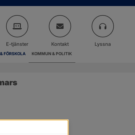
E-tjänster
Kontakt
Lyssna
 & FÖRSKOLA
KOMMUN & POLITIK
mars
.