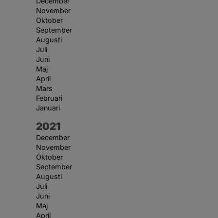
December
November
Oktober
September
Augusti
Juli
Juni
Maj
April
Mars
Februari
Januari
År:
2021
December
November
Oktober
September
Augusti
Juli
Juni
Maj
April