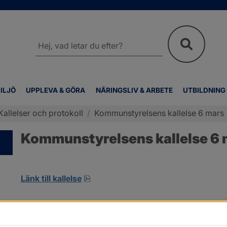
Sök
på
webbplatsen
ILJÖ
UPPLEVA & GÖRA
NÄRINGSLIV & ARBETE
UTBILDNING
Kallelser och protokoll
/
Kommunstyrelsens kallelse 6 mars
Kommunstyrelsens kallelse 6 
pdf, 10.5 MB, öppnas i nytt fönster
Länk till kallelse