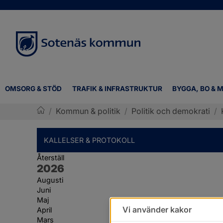
OMSORG & STÖD
TRAFIK & INFRASTRUKTUR
BYGGA, BO & M
/
Kommun & politik
/
Politik och demokrati
/
Sotenäs kommun
KALLELSER & PROTOKOLL
Återställ
År:
2026
Augusti
Juni
Maj
Vi använder kakor
April
Mars