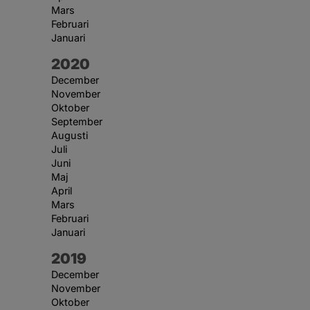
Mars
Februari
Januari
År:
2020
December
November
Oktober
September
Augusti
Juli
Juni
Maj
April
Mars
Februari
Januari
År:
2019
December
November
Oktober