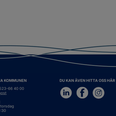
TA KOMMUNEN
DU KAN ÄVEN HITTA OSS HÄR
0523-66 40 00
post
:
 torsdag
6:30