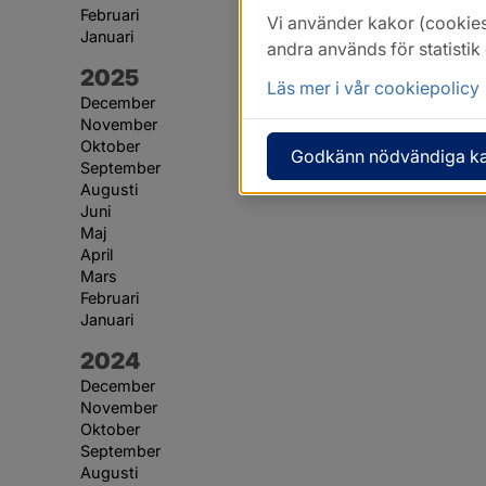
Februari
Vi använder kakor (cookies
Januari
andra används för statisti
År:
2025
Läs mer i vår cookiepolicy
December
November
Oktober
Godkänn nödvändiga k
September
Augusti
Juni
Maj
April
Mars
Februari
Januari
År:
2024
December
November
Oktober
September
Augusti