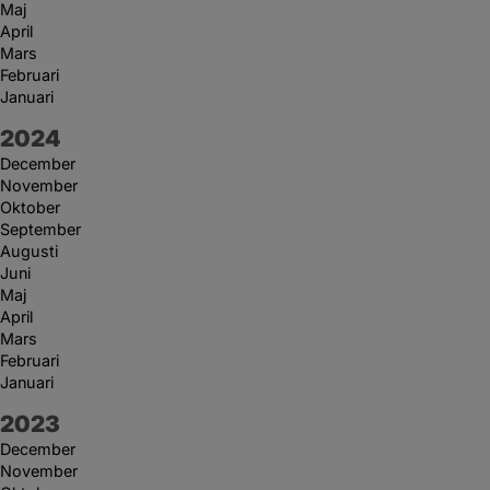
Maj
April
Mars
Februari
Januari
År:
2024
December
November
Oktober
September
Augusti
Juni
Maj
April
Mars
Februari
Januari
År:
2023
December
November