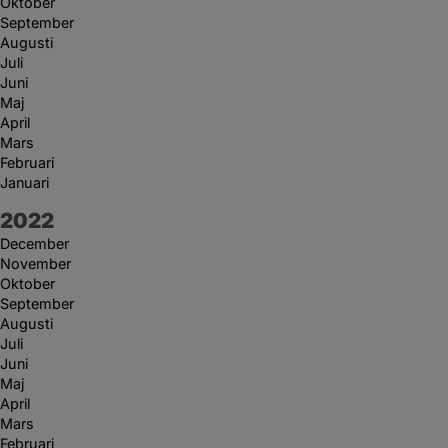
Oktober
September
Augusti
Juli
Juni
Maj
April
Mars
Februari
Januari
År:
2022
December
November
Oktober
September
Augusti
Juli
Juni
Maj
April
Mars
Februari