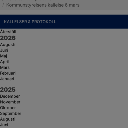
/
Kommunstyrelsens kallelse 6 mars
KALLELSER & PROTOKOLL
Återställ
År:
2026
Augusti
Juni
Maj
April
Mars
Februari
Januari
År:
2025
December
November
Oktober
September
Augusti
Juni