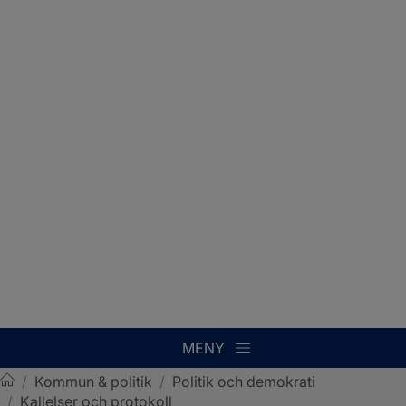
MENY
/
Kommun & politik
/
Politik och demokrati
/
Kallelser och protokoll
Sotenäs kommun