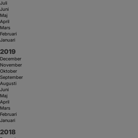
Juli
Juni
Maj
April
Mars
Februari
Januari
År:
2019
December
November
Oktober
September
Augusti
Juni
Maj
April
Mars
Februari
Januari
År:
2018