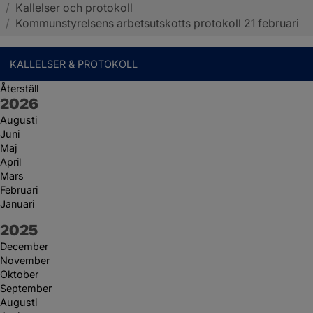
/
Kallelser och protokoll
Sotenäs kommun
/
Kommunstyrelsens arbetsutskotts protokoll 21 februari
KALLELSER & PROTOKOLL
Återställ
År:
2026
Augusti
Juni
Maj
April
Mars
Februari
Januari
År:
2025
December
November
Oktober
September
Augusti