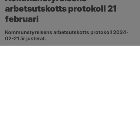
arbetsutskotts protokoll 21 
februari
Kommunstyrelsens arbetsutskotts protokoll 2024-
02-21 är justerat.
pdf, 278.8 kB, öppnas i nytt fönster.
Länk till protokoll
SOTENÄS KOMMUN
Besöksadress
Parkgatan 46
456 80 Kungshamn