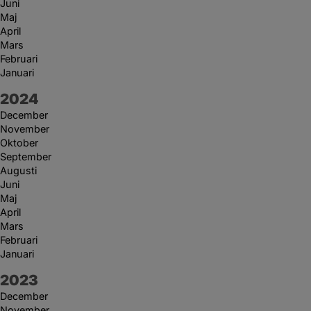
Juni
Maj
April
Mars
Februari
Januari
År:
2024
December
November
Oktober
September
Augusti
Juni
Maj
April
Mars
Februari
Januari
År:
2023
December
November