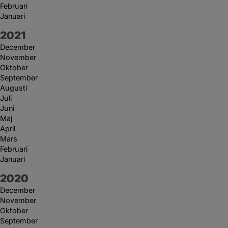
Februari
Januari
År:
2021
December
November
Oktober
September
Augusti
Juli
Juni
Maj
April
Mars
Februari
Januari
År:
2020
December
November
Oktober
September