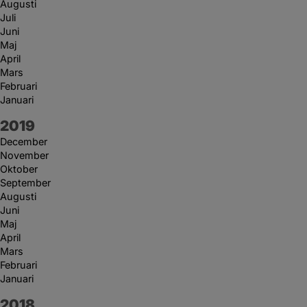
Augusti
Juli
Juni
Maj
April
Mars
Februari
Januari
År:
2019
December
November
Oktober
September
Augusti
Juni
Maj
April
Mars
Februari
Januari
År:
2018