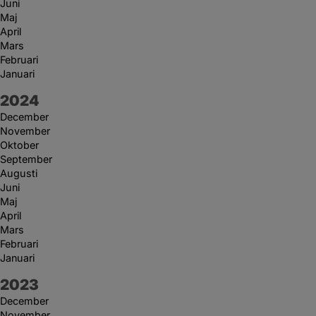
Juni
Maj
April
Mars
Februari
Januari
År:
2024
December
November
Oktober
September
Augusti
Juni
Maj
April
Mars
Februari
Januari
År:
2023
December
November