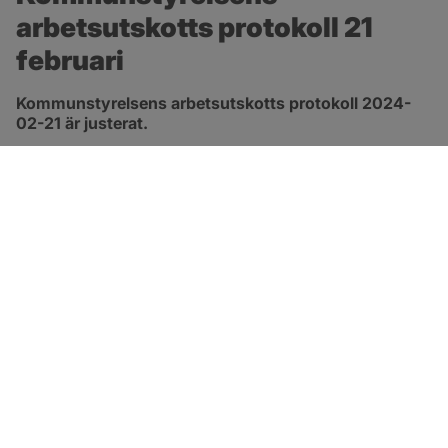
arbetsutskotts protokoll 21 
februari
Kommunstyrelsens arbetsutskotts protokoll 2024-
02-21 är justerat.
pdf, 278.8 kB, öppnas i nytt fönster.
Länk till protokoll
SOTENÄS KOMMUN
Besöksadress
Parkgatan 46
456 80 Kungshamn