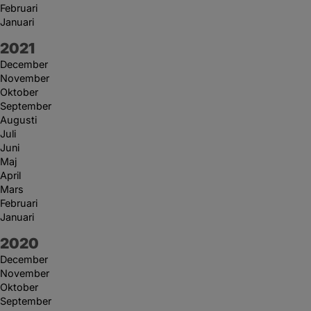
Februari
Januari
År:
2021
December
November
Oktober
September
Augusti
Juli
Juni
Maj
April
Mars
Februari
Januari
År:
2020
December
November
Oktober
September