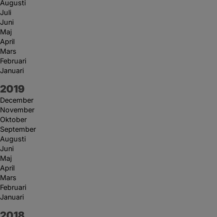
Augusti
Juli
Juni
Maj
April
Mars
Februari
Januari
År:
2019
December
November
Oktober
September
Augusti
Juni
Maj
April
Mars
Februari
Januari
År:
2018