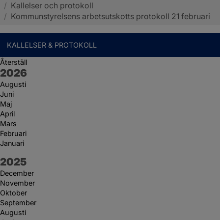
/
Kallelser och protokoll
Sotenäs kommun
/
Kommunstyrelsens arbetsutskotts protokoll 21 februari
KALLELSER & PROTOKOLL
Återställ
År:
2026
Augusti
Juni
Maj
April
Mars
Februari
Januari
År:
2025
December
November
Oktober
September
Augusti