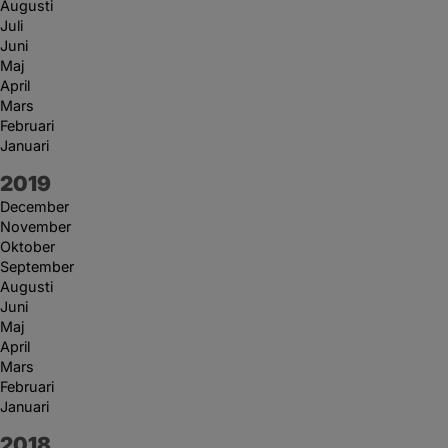
Augusti
Juli
Juni
Maj
April
Mars
Februari
Januari
År:
2019
December
November
Oktober
September
Augusti
Juni
Maj
April
Mars
Februari
Januari
År:
2018