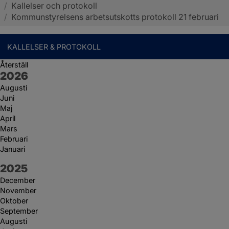
/
Kallelser och protokoll
Sotenäs kommun
/
Kommunstyrelsens arbetsutskotts protokoll 21 februari
KALLELSER & PROTOKOLL
Återställ
År:
2026
Augusti
Juni
Maj
April
Mars
Februari
Januari
År:
2025
December
November
Oktober
September
Augusti