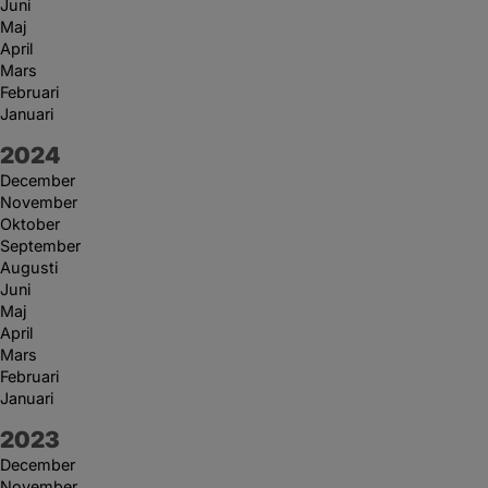
Juni
Maj
April
Mars
Februari
Januari
År:
2024
December
November
Oktober
September
Augusti
Juni
Maj
April
Mars
Februari
Januari
År:
2023
December
November