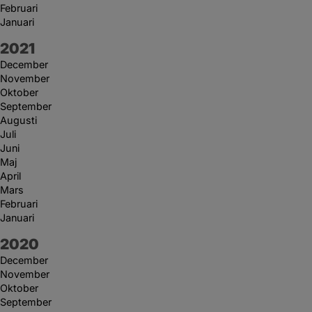
Februari
Januari
År:
2021
December
November
Oktober
September
Augusti
Juli
Juni
Maj
April
Mars
Februari
Januari
År:
2020
December
November
Oktober
September