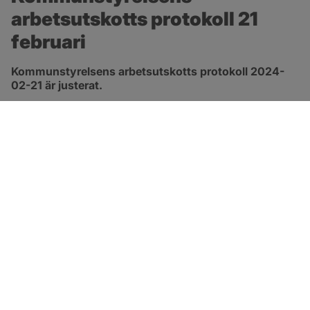
arbetsutskotts protokoll 21 
februari
Kommunstyrelsens arbetsutskotts protokoll 2024-
02-21 är justerat.
pdf, 278.8 kB, öppnas i nytt fönster.
Länk till protokoll
SOTENÄS KOMMUN
Besöksadress
Parkgatan 46
456 80 Kungshamn