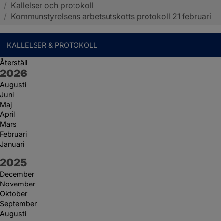
/
Kallelser och protokoll
Sotenäs kommun
/
Kommunstyrelsens arbetsutskotts protokoll 21 februari
KALLELSER & PROTOKOLL
Återställ
År:
2026
Augusti
Juni
Maj
April
Mars
Februari
Januari
År:
2025
December
November
Oktober
September
Augusti