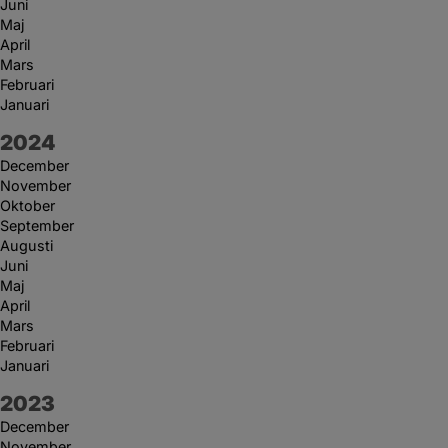
Juni
Maj
April
Mars
Februari
Januari
År:
2024
December
November
Oktober
September
Augusti
Juni
Maj
April
Mars
Februari
Januari
År:
2023
December
November