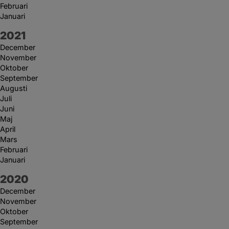
Februari
Januari
År:
2021
December
November
Oktober
September
Augusti
Juli
Juni
Maj
April
Mars
Februari
Januari
År:
2020
December
November
Oktober
September