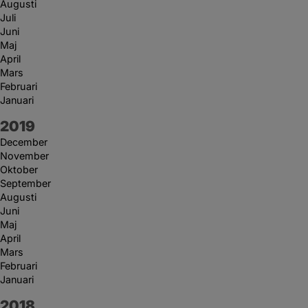
Augusti
Juli
Juni
Maj
April
Mars
Februari
Januari
År:
2019
December
November
Oktober
September
Augusti
Juni
Maj
April
Mars
Februari
Januari
År:
2018