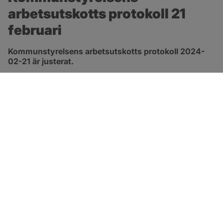
arbetsutskotts protokoll 21 
februari
Kommunstyrelsens arbetsutskotts protokoll 2024-
02-21 är justerat.
pdf, 278.8 kB, öppnas i nytt fönster.
Länk till protokoll
SOTENÄS KOMMUN
Besöksadress
Parkgatan 46
456 80 Kungshamn