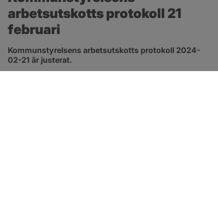
arbetsutskotts protokoll 21 
februari
Kommunstyrelsens arbetsutskotts protokoll 2024-
02-21 är justerat.
pdf, 278.8 kB, öppnas i nytt fönster.
Länk till protokoll
SOTENÄS KOMMUN
Besöksadress
Parkgatan 46
456 80 Kungshamn