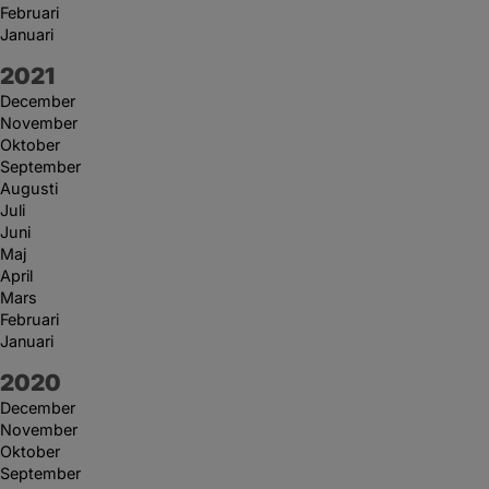
Februari
Januari
År:
2021
December
November
Oktober
September
Augusti
Juli
Juni
Maj
April
Mars
Februari
Januari
År:
2020
December
November
Oktober
September