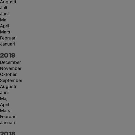
Augusti
Juli
Juni
Maj
April
Mars
Februari
Januari
År:
2019
December
November
Oktober
September
Augusti
Juni
Maj
April
Mars
Februari
Januari
År:
2018