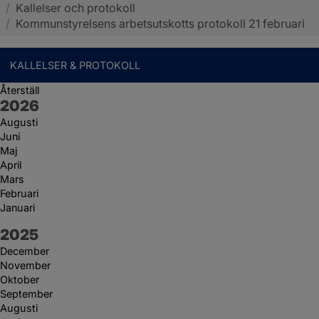
/
Kallelser och protokoll
Sotenäs kommun
/
Kommunstyrelsens arbetsutskotts protokoll 21 februari
KALLELSER & PROTOKOLL
Återställ
År:
2026
Augusti
Juni
Maj
April
Mars
Februari
Januari
År:
2025
December
November
Oktober
September
Augusti