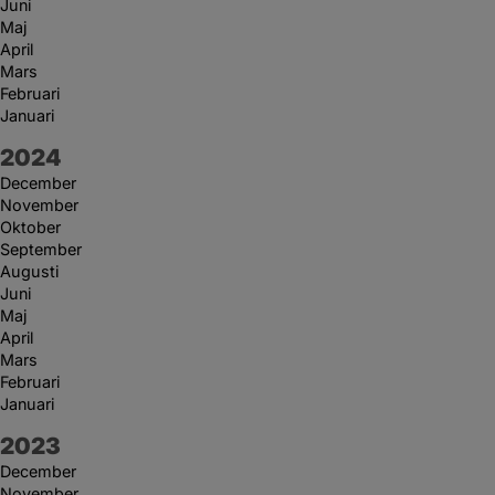
Juni
Maj
April
Mars
Februari
Januari
År:
2024
December
November
Oktober
September
Augusti
Juni
Maj
April
Mars
Februari
Januari
År:
2023
December
November