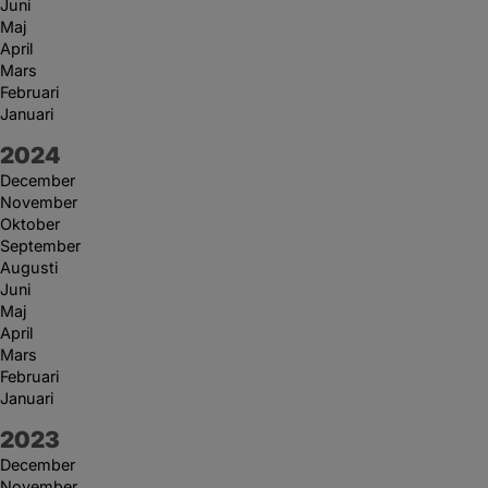
Juni
Maj
April
Mars
Februari
Januari
År:
2024
December
November
Oktober
September
Augusti
Juni
Maj
April
Mars
Februari
Januari
År:
2023
December
November