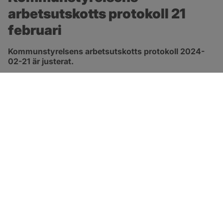
arbetsutskotts protokoll 21 
februari
Kommunstyrelsens arbetsutskotts protokoll 2024-
02-21 är justerat.
pdf, 278.8 kB, öppnas i nytt fönster.
Länk till protokoll
SOTENÄS KOMMUN
Besöksadress
Parkgatan 46
456 80 Kungshamn