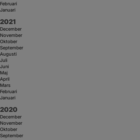
Februari
Januari
År:
2021
December
November
Oktober
September
Augusti
Juli
Juni
Maj
April
Mars
Februari
Januari
År:
2020
December
November
Oktober
September