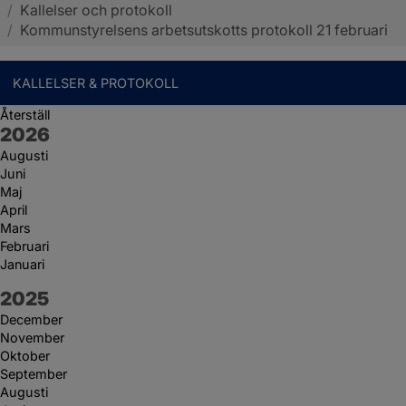
/
Kallelser och protokoll
Sotenäs kommun
/
Kommunstyrelsens arbetsutskotts protokoll 21 februari
KALLELSER & PROTOKOLL
Återställ
År:
2026
Augusti
Juni
Maj
April
Mars
Februari
Januari
År:
2025
December
November
Oktober
September
Augusti