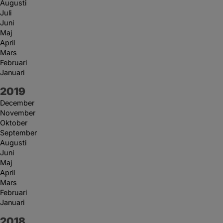
Augusti
Juli
Juni
Maj
April
Mars
Februari
Januari
År:
2019
December
November
Oktober
September
Augusti
Juni
Maj
April
Mars
Februari
Januari
År:
2018