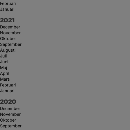
Februari
Januari
År:
2021
December
November
Oktober
September
Augusti
Juli
Juni
Maj
April
Mars
Februari
Januari
År:
2020
December
November
Oktober
September