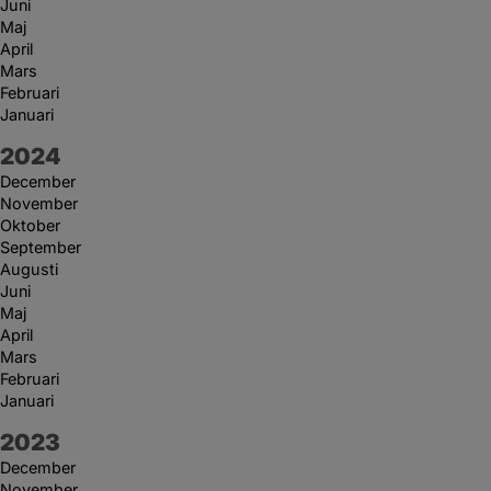
Juni
Maj
April
Mars
Februari
Januari
År:
2024
December
November
Oktober
September
Augusti
Juni
Maj
April
Mars
Februari
Januari
År:
2023
December
November