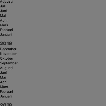
Augusti
Juli
Juni
Maj
April
Mars
Februari
Januari
År:
2019
December
November
Oktober
September
Augusti
Juni
Maj
April
Mars
Februari
Januari
År:
2018