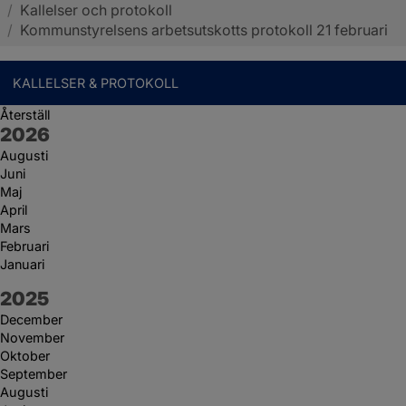
/
Kallelser och protokoll
Sotenäs kommun
/
Kommunstyrelsens arbetsutskotts protokoll 21 februari
KALLELSER & PROTOKOLL
Återställ
År:
2026
Augusti
Juni
Maj
April
Mars
Februari
Januari
År:
2025
December
November
Oktober
September
Augusti