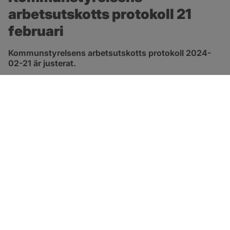
arbetsutskotts protokoll 21 
februari
Kommunstyrelsens arbetsutskotts protokoll 2024-
02-21 är justerat.
pdf, 278.8 kB, öppnas i nytt fönster.
Länk till protokoll
SOTENÄS KOMMUN
Besöksadress
Parkgatan 46
456 80 Kungshamn