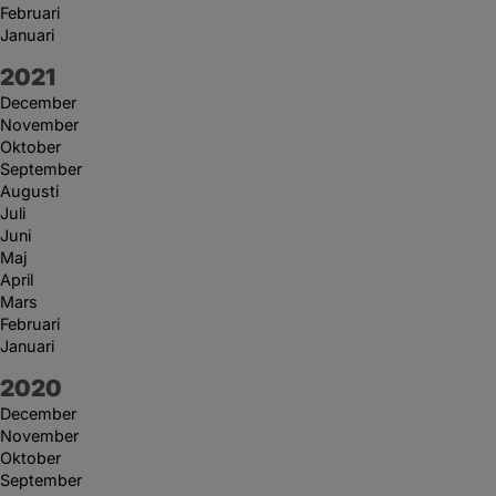
Februari
Januari
År:
2021
December
November
Oktober
September
Augusti
Juli
Juni
Maj
April
Mars
Februari
Januari
År:
2020
December
November
Oktober
September