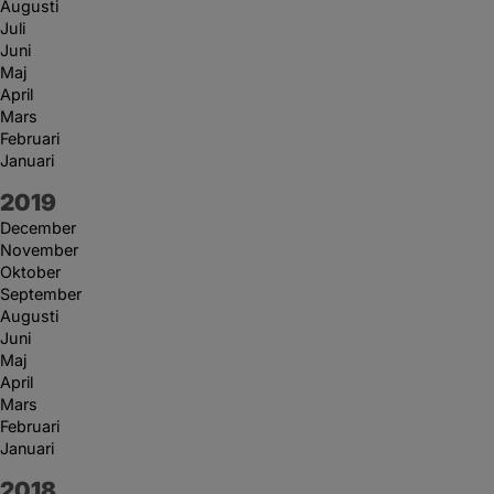
Augusti
Juli
Juni
Maj
April
Mars
Februari
Januari
År:
2019
December
November
Oktober
September
Augusti
Juni
Maj
April
Mars
Februari
Januari
År:
2018