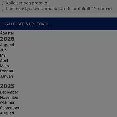
/
Kallelser och protokoll
Sotenäs kommun
/
Kommunstyrelsens arbetsutskotts protokoll 21 februari
KALLELSER & PROTOKOLL
Återställ
År:
2026
Augusti
Juni
Maj
April
Mars
Februari
Januari
År:
2025
December
November
Oktober
September
Augusti