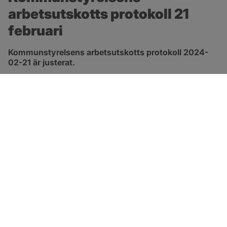
arbetsutskotts protokoll 21 
februari
Kommunstyrelsens arbetsutskotts protokoll 2024-
02-21 är justerat.
pdf, 278.8 kB, öppnas i nytt fönster.
Länk till protokoll
SOTENÄS KOMMUN
Besöksadress
Parkgatan 46
456 80 Kungshamn