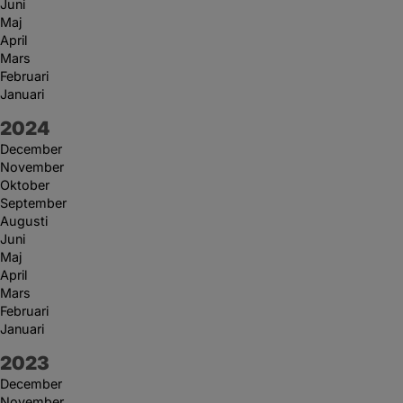
Juni
Maj
April
Mars
Februari
Januari
År:
2024
December
November
Oktober
September
Augusti
Juni
Maj
April
Mars
Februari
Januari
År:
2023
December
November