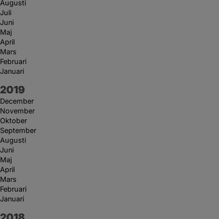
Augusti
Juli
Juni
Maj
April
Mars
Februari
Januari
År:
2019
December
November
Oktober
September
Augusti
Juni
Maj
April
Mars
Februari
Januari
År:
2018