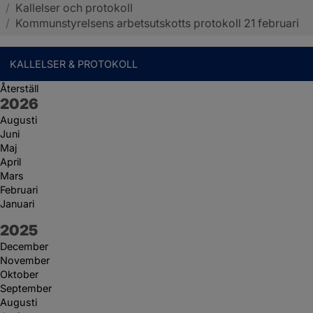
/
Kallelser och protokoll
Sotenäs kommun
/
Kommunstyrelsens arbetsutskotts protokoll 21 februari
KALLELSER & PROTOKOLL
Återställ
År:
2026
Augusti
Juni
Maj
April
Mars
Februari
Januari
År:
2025
December
November
Oktober
September
Augusti