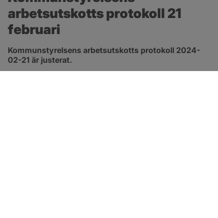
arbetsutskotts protokoll 21 
februari
Kommunstyrelsens arbetsutskotts protokoll 2024-
02-21 är justerat.
pdf, 278.8 kB, öppnas i nytt fönster.
Länk till protokoll
SOTENÄS KOMMUN
Besöksadress
Parkgatan 46
456 80 Kungshamn