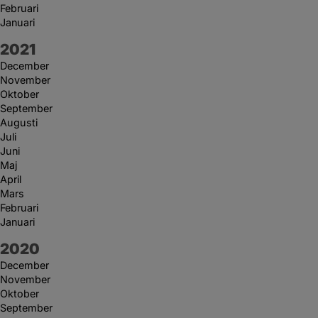
Februari
Januari
År:
2021
December
November
Oktober
September
Augusti
Juli
Juni
Maj
April
Mars
Februari
Januari
År:
2020
December
November
Oktober
September