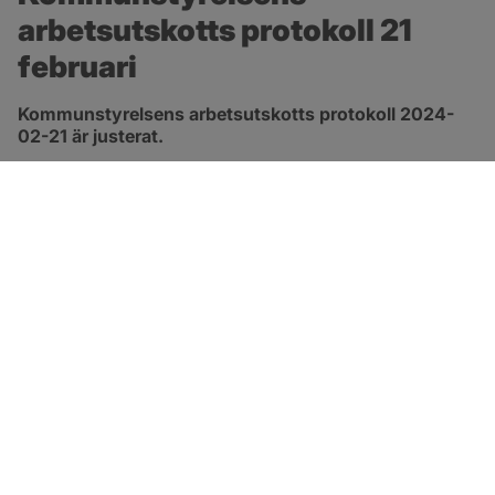
arbetsutskotts protokoll 21 
februari
Kommunstyrelsens arbetsutskotts protokoll 2024-
02-21 är justerat.
pdf, 278.8 kB, öppnas i nytt fönster.
Länk till protokoll
SOTENÄS KOMMUN
Besöksadress
Parkgatan 46
456 80 Kungshamn