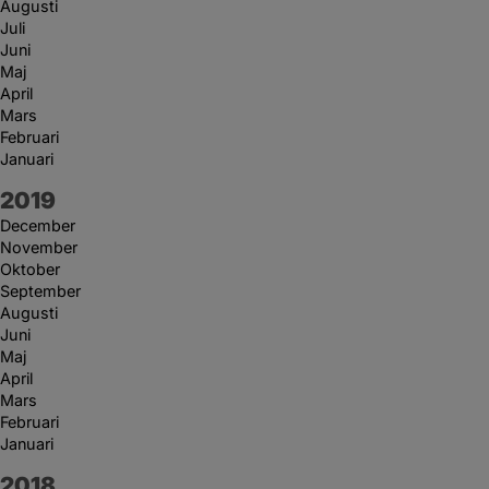
Augusti
Juli
Juni
Maj
April
Mars
Februari
Januari
År:
2019
December
November
Oktober
September
Augusti
Juni
Maj
April
Mars
Februari
Januari
År:
2018