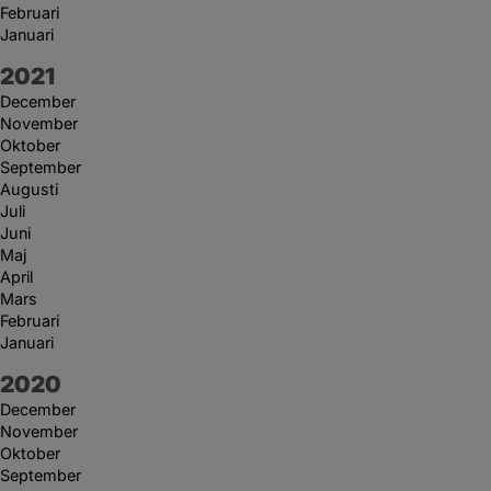
Februari
Januari
År:
2021
December
November
Oktober
September
Augusti
Juli
Juni
Maj
April
Mars
Februari
Januari
År:
2020
December
November
Oktober
September