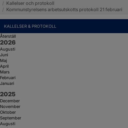
/
Kallelser och protokoll
Sotenäs kommun
/
Kommunstyrelsens arbetsutskotts protokoll 21 februari
KALLELSER & PROTOKOLL
Återställ
År:
2026
Augusti
Juni
Maj
April
Mars
Februari
Januari
År:
2025
December
November
Oktober
September
Augusti