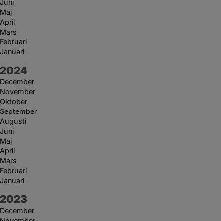
Juni
Maj
April
Mars
Februari
Januari
År:
2024
December
November
Oktober
September
Augusti
Juni
Maj
April
Mars
Februari
Januari
År:
2023
December
November