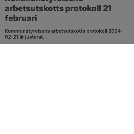
arbetsutskotts protokoll 21 
februari
Kommunstyrelsens arbetsutskotts protokoll 2024-
02-21 är justerat.
pdf, 278.8 kB, öppnas i nytt fönster.
Länk till protokoll
SOTENÄS KOMMUN
Besöksadress
Parkgatan 46
456 80 Kungshamn