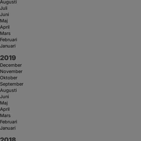
Augusti
Juli
Juni
Maj
April
Mars
Februari
Januari
År:
2019
December
November
Oktober
September
Augusti
Juni
Maj
April
Mars
Februari
Januari
År:
2018