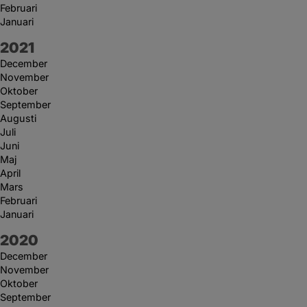
Februari
Januari
År:
2021
December
November
Oktober
September
Augusti
Juli
Juni
Maj
April
Mars
Februari
Januari
År:
2020
December
November
Oktober
September