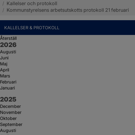
/
Kallelser och protokoll
Sotenäs kommun
/
Kommunstyrelsens arbetsutskotts protokoll 21 februari
KALLELSER & PROTOKOLL
Återställ
År:
2026
Augusti
Juni
Maj
April
Mars
Februari
Januari
År:
2025
December
November
Oktober
September
Augusti