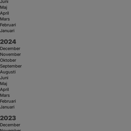
Juni
Maj
April
Mars
Februari
Januari
År:
2024
December
November
Oktober
September
Augusti
Juni
Maj
April
Mars
Februari
Januari
År:
2023
December
November