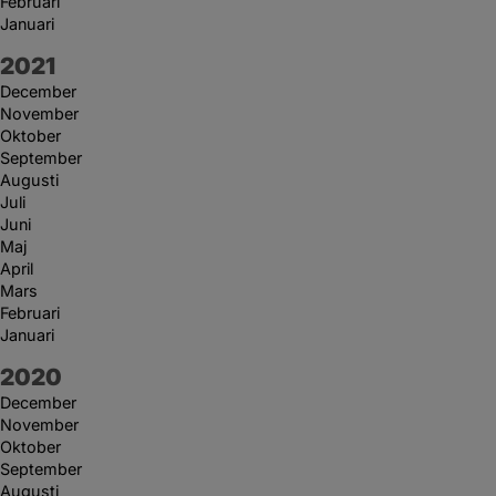
Februari
Januari
År:
2021
December
November
Oktober
September
Augusti
Juli
Juni
Maj
April
Mars
Februari
Januari
År:
2020
December
November
Oktober
September
Augusti