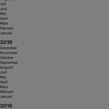
Juli
Juni
Maj
April
Mars
Februari
Januari
År:
2019
December
November
Oktober
September
Augusti
Juni
Maj
April
Mars
Februari
Januari
År:
2018