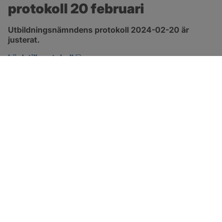
protokoll 20 februari
Utbildningsnämndens protokoll 2024-02-20 är 
justerat.
pdf, 748.5 kB, öppnas i nytt fönster.
Länk till protokoll
SOTENÄS KOMMUN
Besöksadress
Parkgatan 46
456 80 Kungshamn
Hitta hit