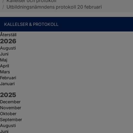
/
Kallelser och protokoll
Sotenäs kommun
/
Utbildningsnämndens protokoll 20 februari
KALLELSER & PROTOKOLL
Återställ
År:
2026
Augusti
Juni
Maj
April
Mars
Februari
Januari
År:
2025
December
November
Oktober
September
Augusti
Juni