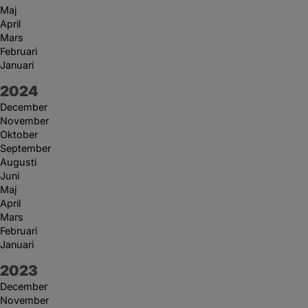
Maj
April
Mars
Februari
Januari
År:
2024
December
November
Oktober
September
Augusti
Juni
Maj
April
Mars
Februari
Januari
År:
2023
December
November