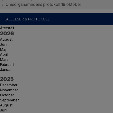
/
Omsorgsnämndens protokoll 19 oktober
KALLELSER & PROTOKOLL
Återställ
År:
2026
Augusti
Juni
Maj
April
Mars
Februari
Januari
År:
2025
December
November
Oktober
September
Augusti
Juni