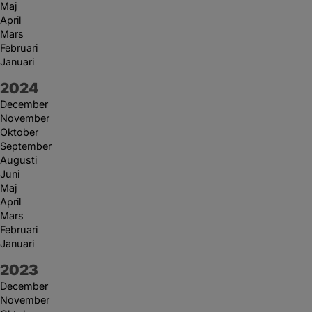
Maj
April
Mars
Februari
Januari
År:
2024
December
November
Oktober
September
Augusti
Juni
Maj
April
Mars
Februari
Januari
År:
2023
December
November