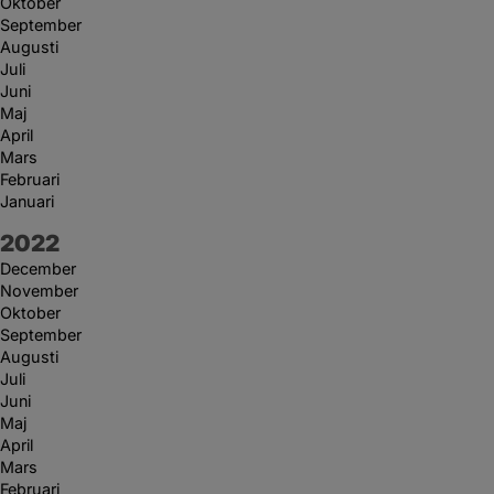
Oktober
September
Augusti
Juli
Juni
Maj
April
Mars
Februari
Januari
År:
2022
December
November
Oktober
September
Augusti
Juli
Juni
Maj
April
Mars
Februari