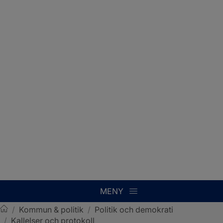
MENY
/
Kommun & politik
/
Politik och demokrati
/
Kallelser och protokoll
Sotenäs kommun