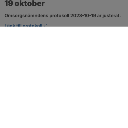
19 oktober
Omsorgsnämndens protokoll 2023-10-19 är justerat.
pdf, 360.6 kB, öppnas i nytt fönster.
Länk till protokoll
SOTENÄS KOMMUN
Besöksadress
Parkgatan 46
456 80 Kungshamn
Hitta hit