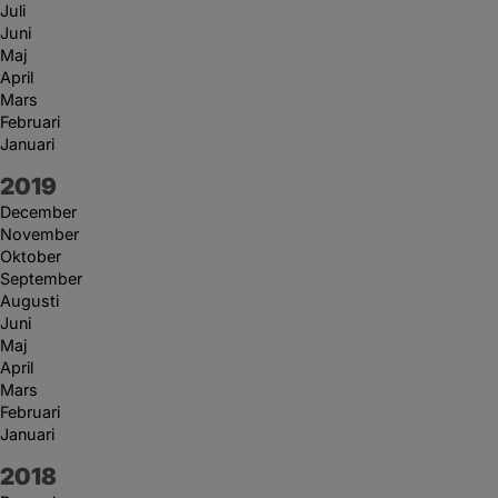
Juli
Juni
Maj
April
Mars
Februari
Januari
År:
2019
December
November
Oktober
September
Augusti
Juni
Maj
April
Mars
Februari
Januari
År:
2018