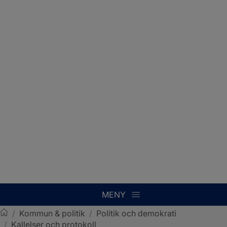
MENY
/
Kommun & politik
/
Politik och demokrati
/
Kallelser och protokoll
Sotenäs kommun