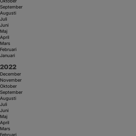
Oktober
September
Augusti
Juli
Juni
Maj
April
Mars
Februari
Januari
År:
2022
December
November
Oktober
September
Augusti
Juli
Juni
Maj
April
Mars
Februari