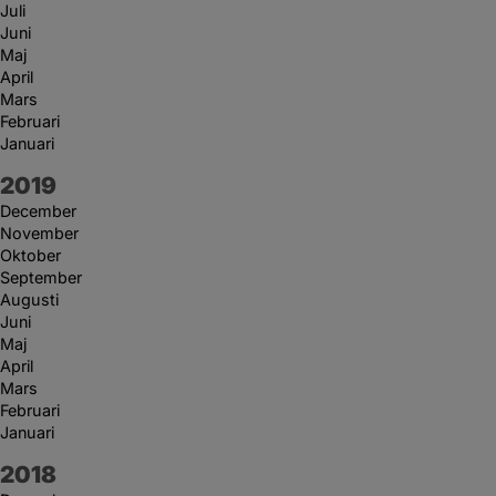
Juli
Juni
Maj
April
Mars
Februari
Januari
År:
2019
December
November
Oktober
September
Augusti
Juni
Maj
April
Mars
Februari
Januari
År:
2018