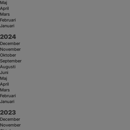
Maj
April
Mars
Februari
Januari
År:
2024
December
November
Oktober
September
Augusti
Juni
Maj
April
Mars
Februari
Januari
År:
2023
December
November