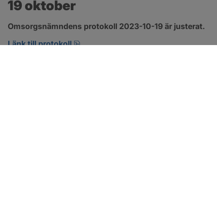
19 oktober
Omsorgsnämndens protokoll 2023-10-19 är justerat.
pdf, 360.6 kB, öppnas i nytt fönster.
Länk till protokoll
SOTENÄS KOMMUN
Besöksadress
Parkgatan 46
456 80 Kungshamn
Hitta hit