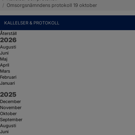
/
Omsorgsnämndens protokoll 19 oktober
KALLELSER & PROTOKOLL
Återställ
År:
2026
Augusti
Juni
Maj
April
Mars
Februari
Januari
År:
2025
December
November
Oktober
September
Augusti
Juni