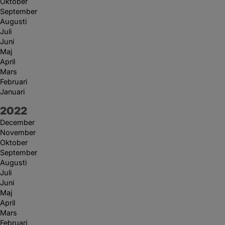
Oktober
September
Augusti
Juli
Juni
Maj
April
Mars
Februari
Januari
År:
2022
December
November
Oktober
September
Augusti
Juli
Juni
Maj
April
Mars
Februari