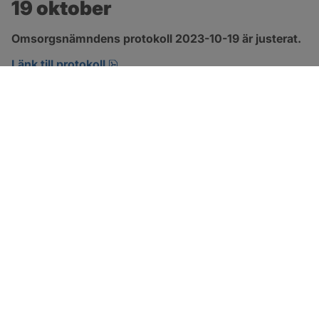
19 oktober
Omsorgsnämndens protokoll 2023-10-19 är justerat.
pdf, 360.6 kB, öppnas i nytt fönster.
Länk till protokoll
SOTENÄS KOMMUN
Besöksadress
Parkgatan 46
456 80 Kungshamn
Hitta hit