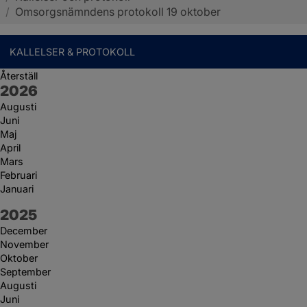
/
Omsorgsnämndens protokoll 19 oktober
KALLELSER & PROTOKOLL
Återställ
År:
2026
Augusti
Juni
Maj
April
Mars
Februari
Januari
År:
2025
December
November
Oktober
September
Augusti
Juni