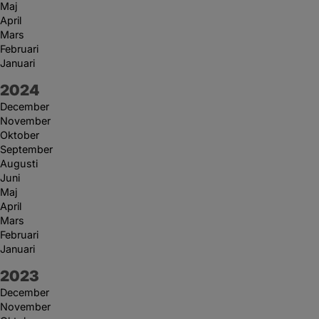
Maj
April
Mars
Februari
Januari
År:
2024
December
November
Oktober
September
Augusti
Juni
Maj
April
Mars
Februari
Januari
År:
2023
December
November