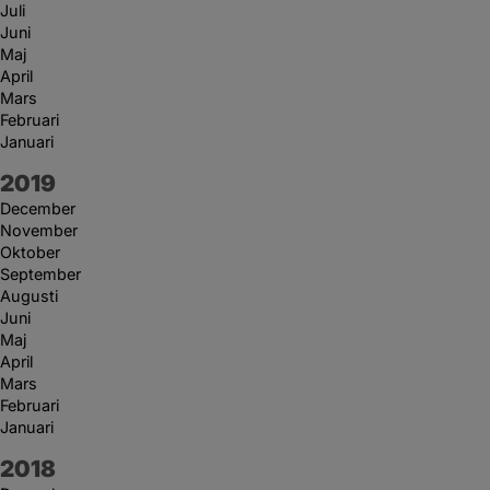
Juli
Juni
Maj
April
Mars
Februari
Januari
År:
2019
December
November
Oktober
September
Augusti
Juni
Maj
April
Mars
Februari
Januari
År:
2018