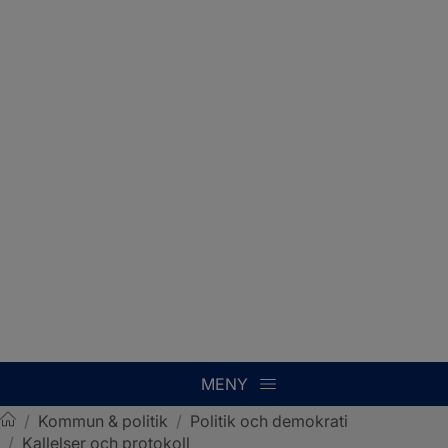
MENY
/
Kommun & politik
/
Politik och demokrati
/
Kallelser och protokoll
Sotenäs kommun