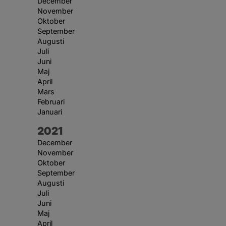
December
November
Oktober
September
Augusti
Juli
Juni
Maj
April
Mars
Februari
Januari
År:
2021
December
November
Oktober
September
Augusti
Juli
Juni
Maj
April