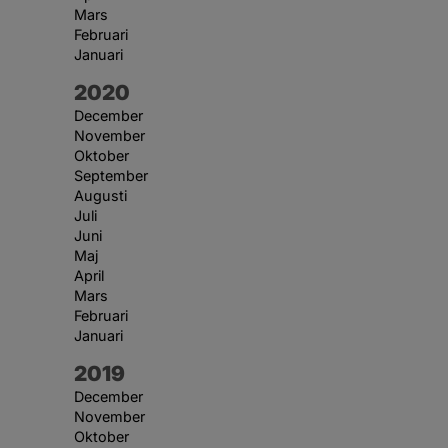
Mars
Februari
Januari
År:
2020
December
November
Oktober
September
Augusti
Juli
Juni
Maj
April
Mars
Februari
Januari
År:
2019
December
November
Oktober