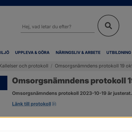
Sök
på
webbplatsen
ILJÖ
UPPLEVA & GÖRA
NÄRINGSLIV & ARBETE
UTBILDNING
Kallelser och protokoll
/
Omsorgsnämndens protokoll 19 ok
Omsorgsnämndens protokoll 1
Omsorgsnämndens protokoll 2023-10-19 är justerat.
pdf, 360.6 kB, öppnas i nytt fönst
Länk till protokoll