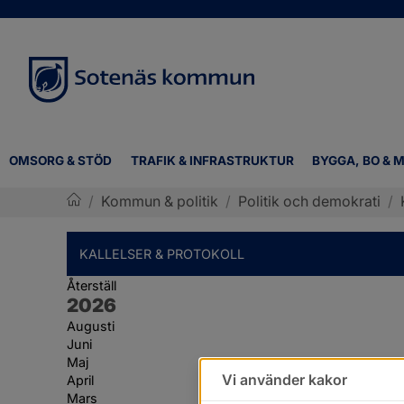
OMSORG & STÖD
TRAFIK & INFRASTRUKTUR
BYGGA, BO & M
/
Kommun & politik
/
Politik och demokrati
/
Sotenäs kommun
KALLELSER & PROTOKOLL
Återställ
År:
2026
Augusti
Juni
Maj
Vi använder kakor
April
Mars