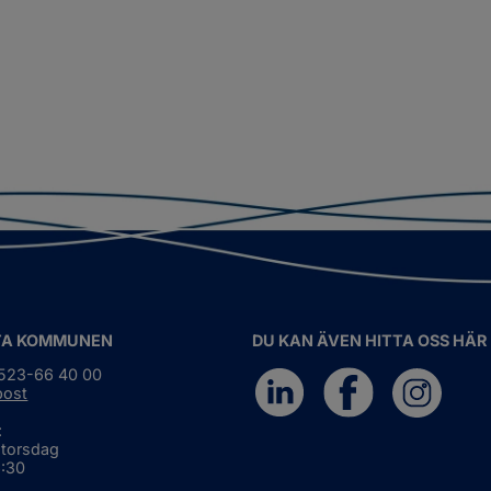
TA KOMMUNEN
DU KAN ÄVEN HITTA OSS HÄR
0523-66 40 00
post
:
 torsdag
6:30