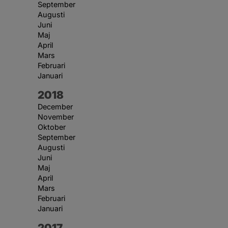
September
Augusti
Juni
Maj
April
Mars
Februari
Januari
År:
2018
December
November
Oktober
September
Augusti
Juni
Maj
April
Mars
Februari
Januari
År:
2017