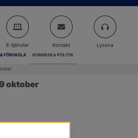
E-tjänster
Kontakt
Lyssna
 & FÖRSKOLA
KOMMUN & POLITIK
tober
9 oktober
er.