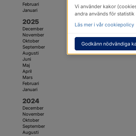
Februari
Vi använder kakor (cookies
Januari
andra används för statisti
År:
2025
Läs mer i vår cookiepolicy
December
November
Oktober
Godkänn nödvändiga k
September
Augusti
Juni
Maj
April
Mars
Februari
Januari
År:
2024
December
November
Oktober
September
Augusti