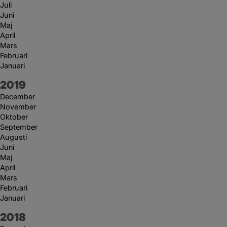
Juli
Juni
Maj
April
Mars
Februari
Januari
År:
2019
December
November
Oktober
September
Augusti
Juni
Maj
April
Mars
Februari
Januari
År:
2018