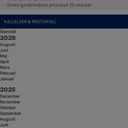
/
Omsorgsnämndens protokoll 19 oktober
KALLELSER & PROTOKOLL
Återställ
År:
2026
Augusti
Juni
Maj
April
Mars
Februari
Januari
År:
2025
December
November
Oktober
September
Augusti
Juni