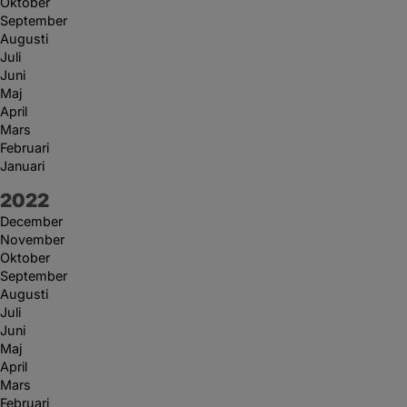
Oktober
September
Augusti
Juli
Juni
Maj
April
Mars
Februari
Januari
År:
2022
December
November
Oktober
September
Augusti
Juli
Juni
Maj
April
Mars
Februari