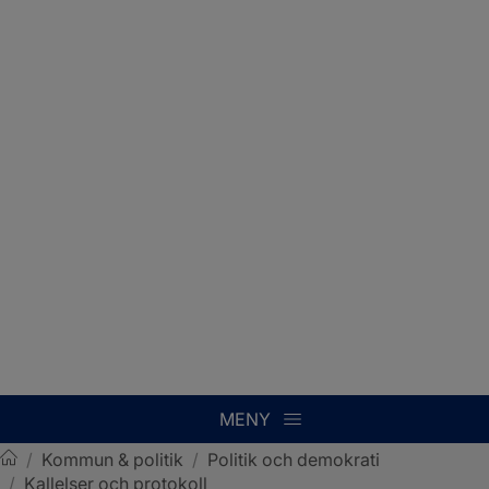
MENY
/
Kommun & politik
/
Politik och demokrati
/
Kallelser och protokoll
Sotenäs kommun