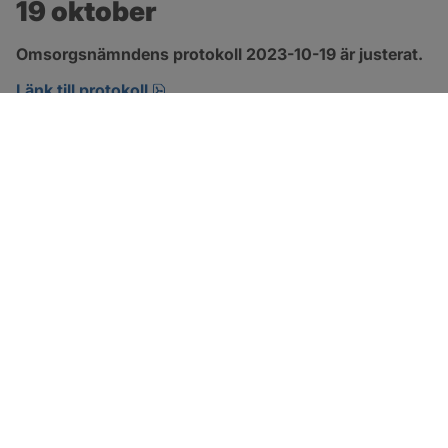
19 oktober
Omsorgsnämndens protokoll 2023-10-19 är justerat.
pdf, 360.6 kB, öppnas i nytt fönster.
Länk till protokoll
SOTENÄS KOMMUN
Besöksadress
Parkgatan 46
456 80 Kungshamn
Hitta hit