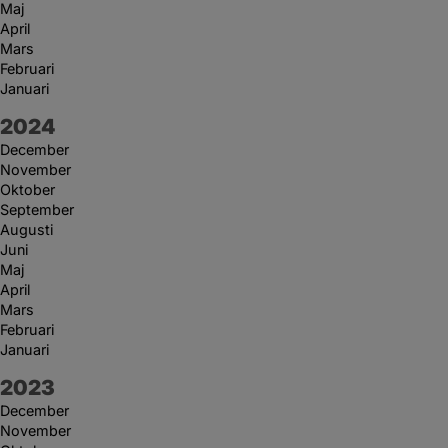
Maj
April
Mars
Februari
Januari
År:
2024
December
November
Oktober
September
Augusti
Juni
Maj
April
Mars
Februari
Januari
År:
2023
December
November