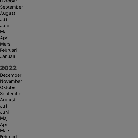
Oktober
September
Augusti
Juli
Juni
Maj
April
Mars
Februari
Januari
År:
2022
December
November
Oktober
September
Augusti
Juli
Juni
Maj
April
Mars
Februari