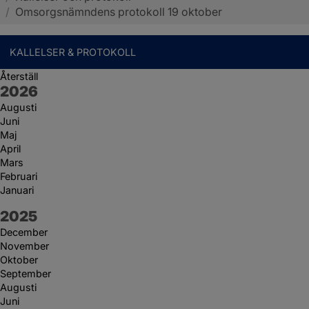
/
Omsorgsnämndens protokoll 19 oktober
KALLELSER & PROTOKOLL
Återställ
År:
2026
Augusti
Juni
Maj
April
Mars
Februari
Januari
År:
2025
December
November
Oktober
September
Augusti
Juni