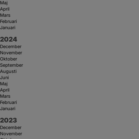
Maj
April
Mars
Februari
Januari
År:
2024
December
November
Oktober
September
Augusti
Juni
Maj
April
Mars
Februari
Januari
År:
2023
December
November