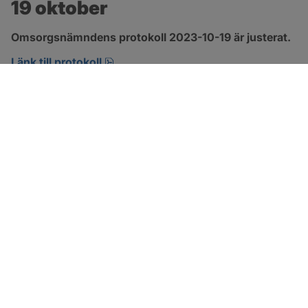
19 oktober
Omsorgsnämndens protokoll 2023-10-19 är justerat.
pdf, 360.6 kB, öppnas i nytt fönster.
Länk till protokoll
SOTENÄS KOMMUN
Besöksadress
Parkgatan 46
456 80 Kungshamn
Hitta hit