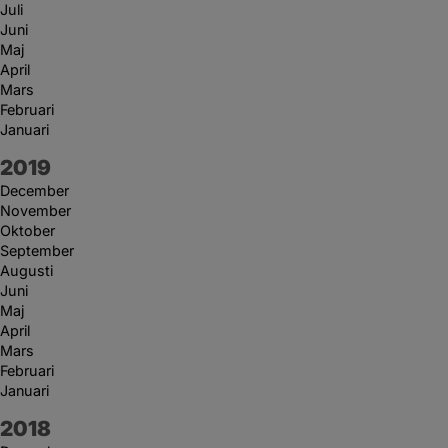
Juli
Juni
Maj
April
Mars
Februari
Januari
År:
2019
December
November
Oktober
September
Augusti
Juni
Maj
April
Mars
Februari
Januari
År:
2018