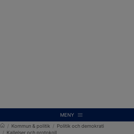
MENY
/
Kommun & politik
/
Politik och demokrati
/
Kallelser och protokoll
Sotenäs kommun