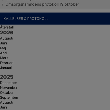
/
Omsorgsnämndens protokoll 19 oktober
KALLELSER & PROTOKOLL
Återställ
År:
2026
Augusti
Juni
Maj
April
Mars
Februari
Januari
År:
2025
December
November
Oktober
September
Augusti
Juni