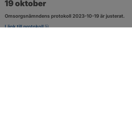
19 oktober
Omsorgsnämndens protokoll 2023-10-19 är justerat.
pdf, 360.6 kB, öppnas i nytt fönster.
Länk till protokoll
SOTENÄS KOMMUN
Besöksadress
Parkgatan 46
456 80 Kungshamn
Hitta hit