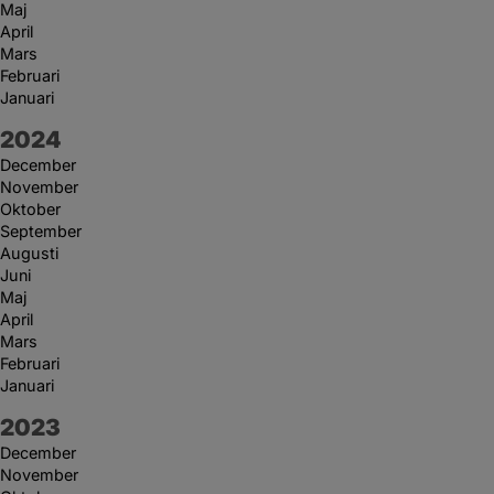
Maj
April
Mars
Februari
Januari
År:
2024
December
November
Oktober
September
Augusti
Juni
Maj
April
Mars
Februari
Januari
År:
2023
December
November