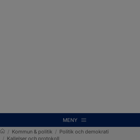
MENY
/
Kommun & politik
/
Politik och demokrati
/
Kallelser och protokoll
Sotenäs kommun