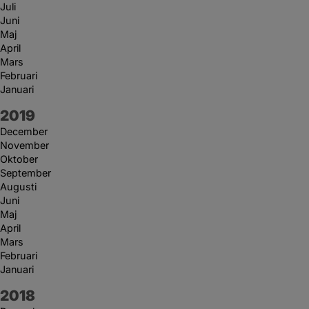
Juli
Juni
Maj
April
Mars
Februari
Januari
År:
2019
December
November
Oktober
September
Augusti
Juni
Maj
April
Mars
Februari
Januari
År:
2018