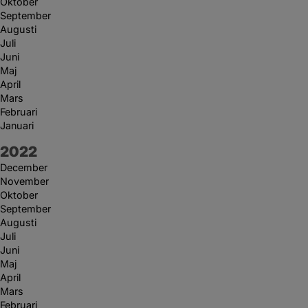
Oktober
September
Augusti
Juli
Juni
Maj
April
Mars
Februari
Januari
År:
2022
December
November
Oktober
September
Augusti
Juli
Juni
Maj
April
Mars
Februari