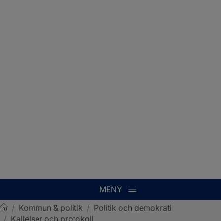
MENY
/
Kommun & politik
/
Politik och demokrati
/
Kallelser och protokoll
Sotenäs kommun