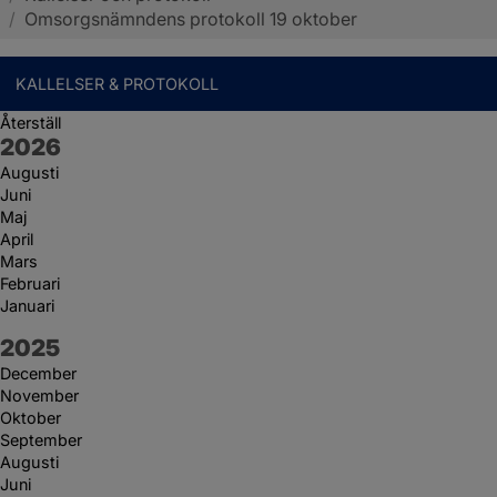
/
Omsorgsnämndens protokoll 19 oktober
KALLELSER & PROTOKOLL
Återställ
År:
2026
Augusti
Juni
Maj
April
Mars
Februari
Januari
År:
2025
December
November
Oktober
September
Augusti
Juni