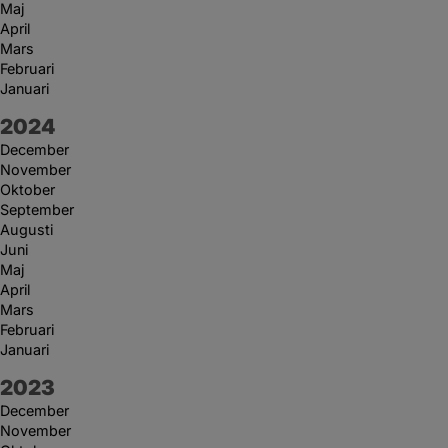
Maj
April
Mars
Februari
Januari
År:
2024
December
November
Oktober
September
Augusti
Juni
Maj
April
Mars
Februari
Januari
År:
2023
December
November