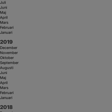
Juli
Juni
Maj
April
Mars
Februari
Januari
År:
2019
December
November
Oktober
September
Augusti
Juni
Maj
April
Mars
Februari
Januari
År:
2018