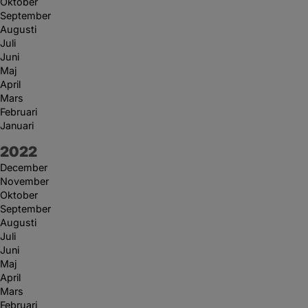
Oktober
September
Augusti
Juli
Juni
Maj
April
Mars
Februari
Januari
År:
2022
December
November
Oktober
September
Augusti
Juli
Juni
Maj
April
Mars
Februari