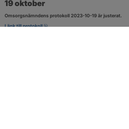
19 oktober
Omsorgsnämndens protokoll 2023-10-19 är justerat.
pdf, 360.6 kB, öppnas i nytt fönster.
Länk till protokoll
SOTENÄS KOMMUN
Besöksadress
Parkgatan 46
456 80 Kungshamn
Hitta hit